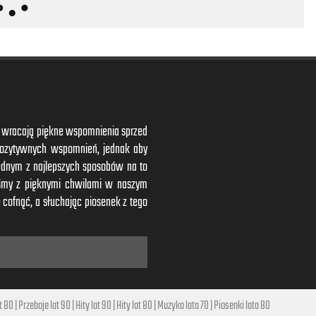
ym wracają piękne wspomnienia sprzed
 pozytywnych wspomnień, jednak aby
ednym z najlepszych sposobów na to
is
iśmy z pięknymi chwilami w naszym
 cofnąć, a słuchając piosenek z tego
t 80
|
Przeboje lat 90
|
Hity lat 90
|
Hity lat 80
|
Muzyka lata 70
|
Piosenki lata 80