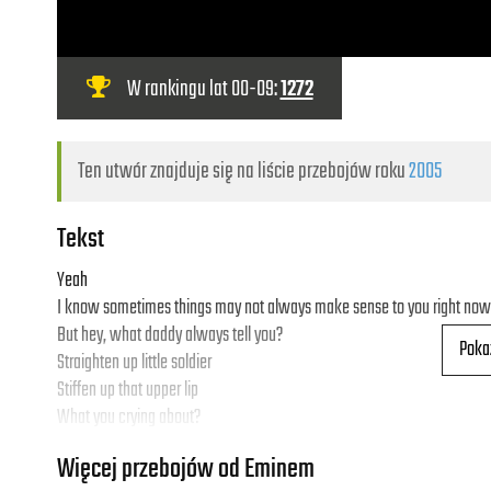
W rankingu lat 00-09:
1272
Ten utwór znajduje się na liście przebojów roku
2005
Tekst
Yeah
I know sometimes things may not always make sense to you right now
But hey, what daddy always tell you?
Poka
Straighten up little soldier
Stiffen up that upper lip
What you crying about?
You got me
Więcej przebojów od Eminem