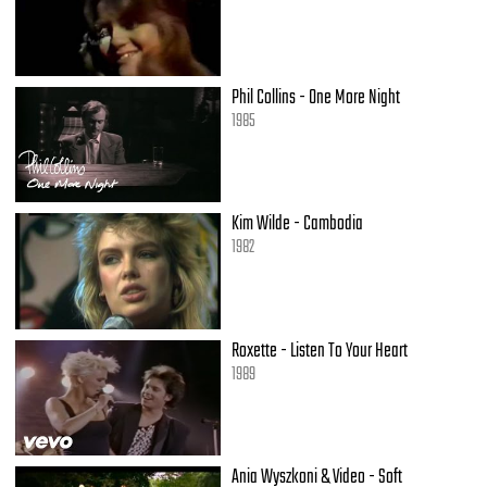
Still, I know our eyes often meet
I feel tingles down to my feet
When you smile, that's much too discreet
Sends me on my way
Phil Collins - One More Night
Wouldn't it be better
1985
Not to be so polite
You could offer a light
Start a little conversation now
It's alright, just take five
Kim Wilde - Cambodia
Just take five
1982
Just take five
Just take five
Roxette - Listen To Your Heart
1989
Ania Wyszkoni & Video - Soft