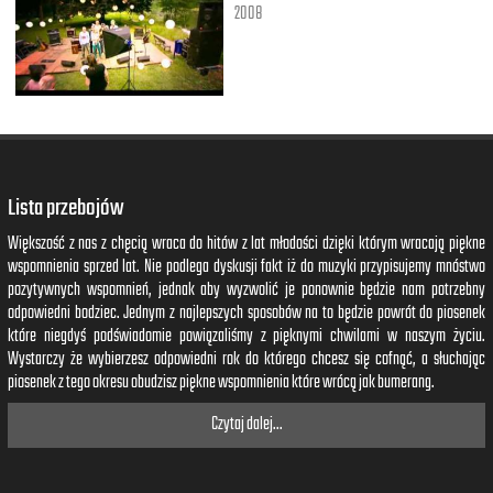
2008
Lista przebojów
Większość z nas z chęcią wraca do hitów z lat młodości dzięki którym wracają piękne
wspomnienia sprzed lat. Nie podlega dyskusji fakt iż do muzyki przypisujemy mnóstwo
pozytywnych wspomnień, jednak aby wyzwolić je ponownie będzie nam potrzebny
odpowiedni bodziec. Jednym z najlepszych sposobów na to będzie powrót do piosenek
które niegdyś podświadomie powiązaliśmy z pięknymi chwilami w naszym życiu.
Wystarczy że wybierzesz odpowiedni rok do którego chcesz się cofnąć, a słuchając
piosenek z tego okresu obudzisz piękne wspomnienia które wrócą jak bumerang.
Czytaj dalej...