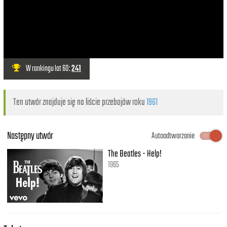
W rankingu lat 60:
241
Ten utwór znajduje się na liście przebojów roku
1961
Następny utwór
Autoodtwarzanie
The Beatles - Help!
1965