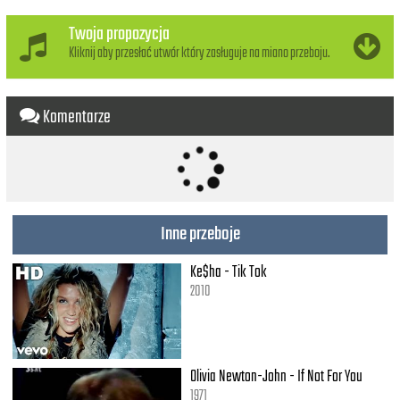
Wouldn't it be better
Twoja propozycja
Not to be so polite
Kliknij aby przesłać utwór który zasługuje na miano przeboju.
You could offer a light
Start a little conversation now
It's alright, just take five
Komentarze
Just take five
Won't you stop and take
A little time out with me
Just take five
Just take five
Inne przeboje
Stop your busy day
And take the time out
To see if I'm alive I'm alive
Ke$ha - Tik Tok
2010
Though I'm going out of my way
Just so I can pass by each day
Not a single word do we say
It's a pantomime and not a play
Olivia Newton-John - If Not For You
1971