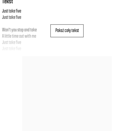
Tekst
Just take five
Just take five
Won't you stop and take
Pokaż cały tekst
A little time out with me
Just take five
Just take five
Stop your busy day
And take the time out
To see if I'm alive I'm alive
Though I'm going out of my way
Just so I can pass by each day
Not a single word do we say
It's a pantomime and not a play
Still, I know our eyes often meet
I feel tingles down to my feet
When you smile, that's much too discreet
Sends me on my way