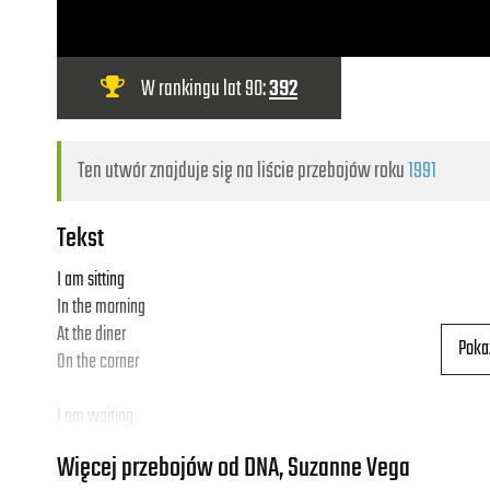
W rankingu lat 90:
392
Ten utwór znajduje się na liście przebojów roku
1991
Tekst
I am sitting
In the morning
At the diner
Poka
On the corner
I am waiting
At the counter
Więcej przebojów od DNA, Suzanne Vega
For the man