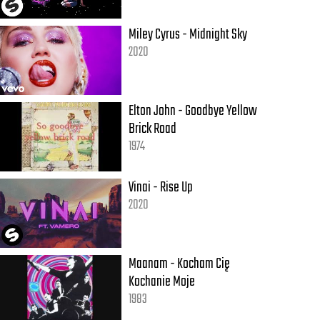
Miley Cyrus - Midnight Sky
2020
Elton John - Goodbye Yellow
Brick Road
1974
Vinai - Rise Up
2020
Maanam - Kocham Cię
Kochanie Moje
1983