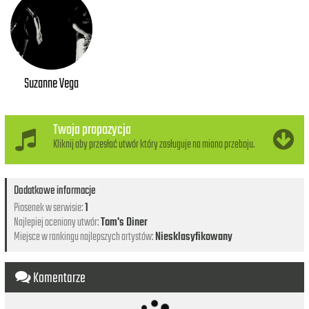
Suzanne Vega
Twoja propozycja
Kliknij aby przesłać utwór który zasługuje na miano przeboju.
Dodatkowe informacje
Piosenek w serwisie:
1
Najlepiej oceniony utwór:
Tom's Diner
Miejsce w rankingu najlepszych artystów:
Niesklasyfikowany
Komentarze