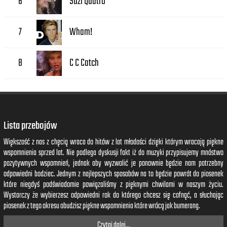
Suzi Quatro
6
Wham!
7
C C Catch
8
Lista przebojów
Większość z nas z chęcią wraca do hitów z lat młodości dzięki którym wracają piękne
wspomnienia sprzed lat. Nie podlega dyskusji fakt iż do muzyki przypisujemy mnóstwo
pozytywnych wspomnień, jednak aby wyzwolić je ponownie będzie nam potrzebny
odpowiedni bodziec. Jednym z najlepszych sposobów na to będzie powrót do piosenek
które niegdyś podświadomie powiązaliśmy z pięknymi chwilami w naszym życiu.
Wystarczy że wybierzesz odpowiedni rok do którego chcesz się cofnąć, a słuchając
piosenek z tego okresu obudzisz piękne wspomnienia które wrócą jak bumerang.
Czytaj dalej...