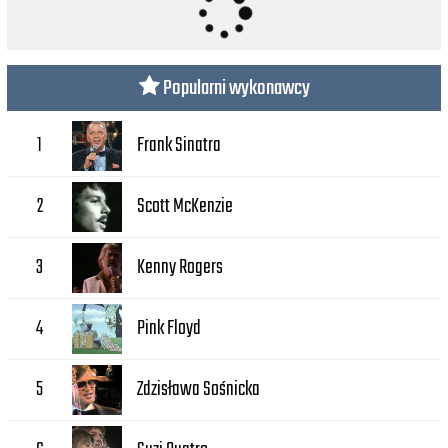
Popularni wykonawcy
Frank Sinatra
1
Scott McKenzie
2
Kenny Rogers
3
Pink Floyd
4
Zdzisława Sośnicka
5