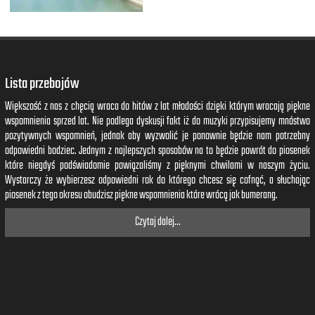
Lista przebojów
Większość z nas z chęcią wraca do hitów z lat młodości dzięki którym wracają piękne
wspomnienia sprzed lat. Nie podlega dyskusji fakt iż do muzyki przypisujemy mnóstwo
pozytywnych wspomnień, jednak aby wyzwolić je ponownie będzie nam potrzebny
odpowiedni bodziec. Jednym z najlepszych sposobów na to będzie powrót do piosenek
które niegdyś podświadomie powiązaliśmy z pięknymi chwilami w naszym życiu.
Wystarczy że wybierzesz odpowiedni rok do którego chcesz się cofnąć, a słuchając
piosenek z tego okresu obudzisz piękne wspomnienia które wrócą jak bumerang.
Czytaj dalej...