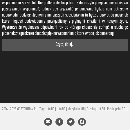
wspomnienia sprzed lat. Nie podlega dyskusji fakt iż do muzyki przypisujemy mnóstwo
pozytywnych wspomnień, jednak aby wyzwolić je ponownie będzie nam potrzebny
odpowiedni bodziec. Jednym z najlepszych sposobów na to będzie powrót do piosenek
które niegdyś podświadomie powiązaliśmy z pięknymi chwilami w naszym życiu.
Wystarczy że wybierzesz odpowiedni rok do którego chcesz się cofnąć, a słuchając
piosenek z tego okresu obudzisz piękne wspomnienia które wrócą jak bumerang.
Czytaj dalej...
2014 - 2026 © STOHITOW.PL - Tagi:
Lata 80
|
Lata 90
|
Muzyka lat 80
|
Przeboje lat 80
|
Przeboje lat 90
|
Hi