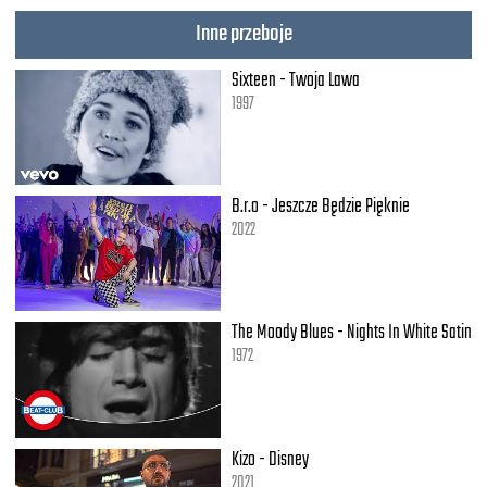
As I rock-rock, rock-rock, rock the microphone
Inne przeboje
(Scratch - hit me)
Sixteen - Twoja Lawa
1997
Freestyler, rock the microphone
Straight from the top of my dome
Freestyler, rock the microphone
Carry on with the freestyler
B.r.o - Jeszcze Będzie Pięknie
2022
Yeah, straight from the top of my dome
As I rock-rock, rock-rock, rock the microphone
Yeah, straight from the top of my dome
As I rock-rock, rock-rock, rock the microphone
The Moody Blues - Nights In White Satin
Yeah, straight from the top of my dome
1972
As I rock-rock, rock-rock, rock the microphone
Yeah, straight from the top of my dome
As I rock-rock, rock-rock, rock the microphone
Kizo - Disney
(Scratch - hit me)
2021