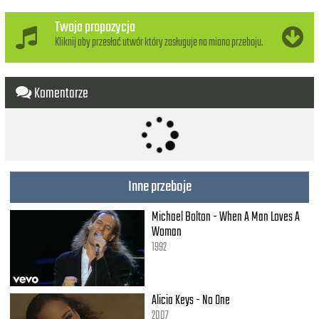
Stwórzmy prywatny bal
Stwórzmy prywatny bal
Twoja propozycja
Kliknij aby przesłać utwór który zasługuje na miano przeboju.
Weź mnie do tańca
O północy w centrum miasta
Na pasach
Komentarze
Mnie całuj i obracaj
Jakby nie było świata
Stwórzmy prywatny bal
Stwórzmy prywatny bal x2
Przebierzmy się w piękne stroje
Inne przeboje
Upijmy się alkoholem
I bawmy się tak do rana
I trafmy na komisariat
Michael Bolton - When A Man Loves A
Tak mi zawracasz w głowie
Woman
To może po cichu ci powiem
1992
Niech to nie będzie koniec
Niech ta noc trwa
Alicia Keys - No One
Miałam być królową balu
2007