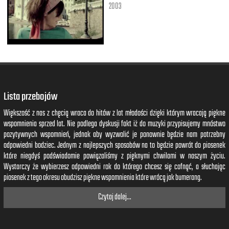
2003
Lista przebojów
Większość z nas z chęcią wraca do hitów z lat młodości dzięki którym wracają piękne
wspomnienia sprzed lat. Nie podlega dyskusji fakt iż do muzyki przypisujemy mnóstwo
pozytywnych wspomnień, jednak aby wyzwolić je ponownie będzie nam potrzebny
odpowiedni bodziec. Jednym z najlepszych sposobów na to będzie powrót do piosenek
które niegdyś podświadomie powiązaliśmy z pięknymi chwilami w naszym życiu.
Wystarczy że wybierzesz odpowiedni rok do którego chcesz się cofnąć, a słuchając
piosenek z tego okresu obudzisz piękne wspomnienia które wrócą jak bumerang.
Czytaj dalej...