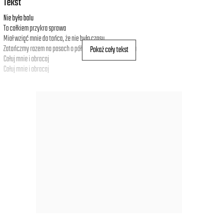
Tekst
Nie było balu
To całkiem przykra sprawa
Miał wziąć mnie do tańca, że nie było czasu
Zatańczmy razem na pasach o północy w centrum miasta
Pokaż cały tekst
Całuj mnie i obracaj
Całuj mnie i obracaj
Miałam być królową balu
Prawie dostałam szału
Nawet kupiłam instax'a
Dla mnie to była masakra
Miałam mieć bukiet na dłoni
Dostałam areszt domowy
Ja tak o tym marzyłam dlatego może
Weź mnie do tańca
O północy w centrum miasta
Na pasach
Mnie całuj i obracaj
Jakby nie było świata