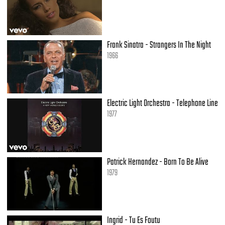
Prawie dostałam szału
Nawet kupiłam instax'a
Dla mnie to była masakra
Miałam mieć bukiet na dłoni
Dostałam areszt domowy
Frank Sinatra - Strangers In The Night
Ja tak o tym marzyłam dlatego może
1966
Weź mnie do tańca
O północy w centrum miasta
Na pasach
Electric Light Orchestra - Telephone Line
Mnie całuj i obracaj
1977
Jakby nie było świata
Stwórzmy prywatny bal
Stwórzmy prywatny bal x4
Patrick Hernandez - Born To Be Alive
1979
Ingrid - Tu Es Foutu