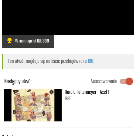
W rankingu lat 80:
339
Ten utwór znajduje się na liście przebojów roku
1981
Następny utwór
Autoodtwarzanie
Harold Faltermeyer - Axel F
1985