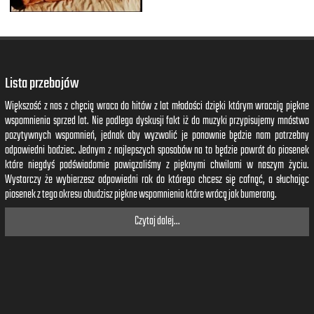
Lista przebojów
Większość z nas z chęcią wraca do hitów z lat młodości dzięki którym wracają piękne
wspomnienia sprzed lat. Nie podlega dyskusji fakt iż do muzyki przypisujemy mnóstwo
pozytywnych wspomnień, jednak aby wyzwolić je ponownie będzie nam potrzebny
odpowiedni bodziec. Jednym z najlepszych sposobów na to będzie powrót do piosenek
które niegdyś podświadomie powiązaliśmy z pięknymi chwilami w naszym życiu.
Wystarczy że wybierzesz odpowiedni rok do którego chcesz się cofnąć, a słuchając
piosenek z tego okresu obudzisz piękne wspomnienia które wrócą jak bumerang.
Czytaj dalej...