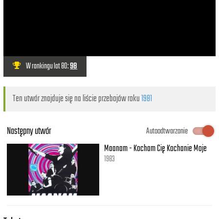
W rankingu lat 80:
98
Ten utwór znajduje się na liście przebojów roku
1981
Następny utwór
Autoodtwarzanie
Maanam - Kocham Cię Kochanie Moje
1983