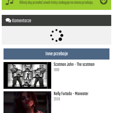
She's got Bette Davis eyes
Kliknij aby przesłać utwór który zasługuje na miano przeboju.
She'll tease you
She'll unease you
Komentarze
Just to please you
She's got Bette Davis eyes
She'll expose you
When she snows you
She knows you
Inne przeboje
She's got Bette Davis eyes
Scatman John - The scatman
1999
Nelly Furtado - Maneater
2006