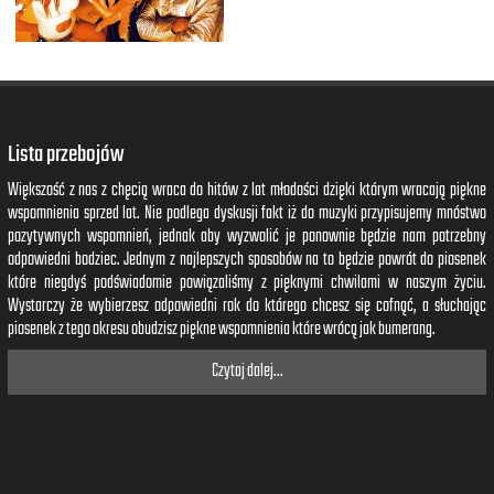
Lista przebojów
Większość z nas z chęcią wraca do hitów z lat młodości dzięki którym wracają piękne
wspomnienia sprzed lat. Nie podlega dyskusji fakt iż do muzyki przypisujemy mnóstwo
pozytywnych wspomnień, jednak aby wyzwolić je ponownie będzie nam potrzebny
odpowiedni bodziec. Jednym z najlepszych sposobów na to będzie powrót do piosenek
które niegdyś podświadomie powiązaliśmy z pięknymi chwilami w naszym życiu.
Wystarczy że wybierzesz odpowiedni rok do którego chcesz się cofnąć, a słuchając
piosenek z tego okresu obudzisz piękne wspomnienia które wrócą jak bumerang.
Czytaj dalej...