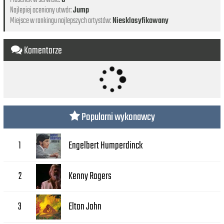
Najlepiej oceniony utwór:
Jump
Miejsce w rankingu najlepszych artystów:
Niesklasyfikowany
Komentarze
Popularni wykonawcy
Engelbert Humperdinck
1
Kenny Rogers
2
Elton John
3