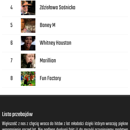
Zdzisława Sośnicka
4
Boney M
5
Whitney Houston
6
Marillion
7
Fun Factory
8
Lista przebojów
Większość z nas z chęcią wraca do hitów z lat młodości dzięki którym wracają piękne
wspomnienia sprzed lat. Nie podlega dyskusji fakt iż do muzyki przypisujemy mnóstwo