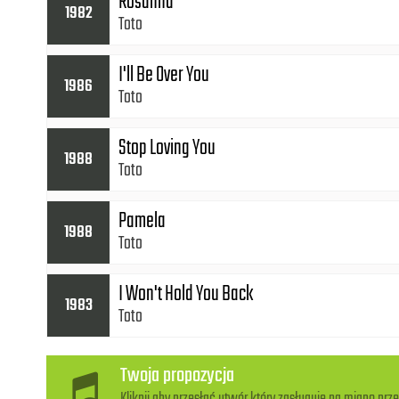
Rosanna
1982
Toto
I'll Be Over You
1986
Toto
Stop Loving You
1988
Toto
Pamela
1988
Toto
I Won't Hold You Back
1983
Toto
Twoja propozycja
Kliknij aby przesłać utwór który zasługuje na miano prze