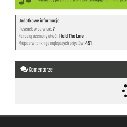
Dodatkowe informacje
Piosenek w serwisie:
7
Najlepiej oceniony utwór:
Hold The Line
Miejsce w rankingu najlepszych artystów:
451
Komentarze