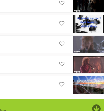
boju.