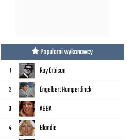
Popularni wykonawcy
1
Roy Orbison
2
Engelbert Humperdinck
3
ABBA
4
Blondie