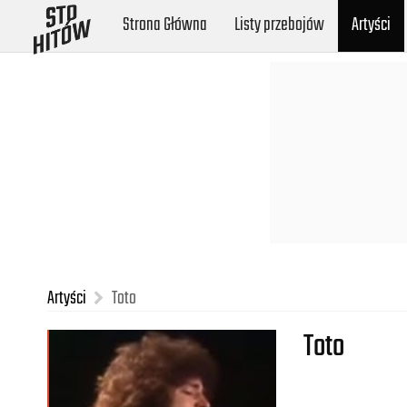
Strona Główna
Listy przebojów
Artyści
Artyści
Toto
Toto