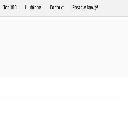
Top 100
Ulubione
Kontakt
Postaw kawę!