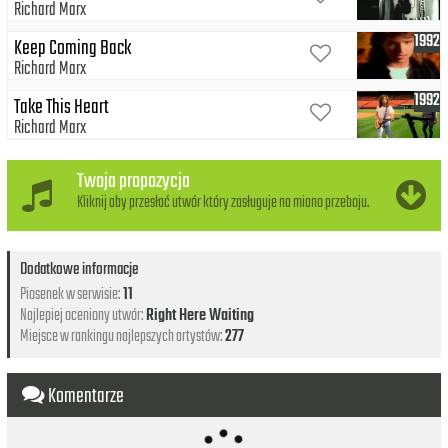
Richard Marx
1992
Keep Coming Back
Richard Marx
1992
Take This Heart
Richard Marx
Twoja propozycja
Kliknij aby przesłać utwór który zasługuje na miano przeboju.
Dodatkowe informacje
Piosenek w serwisie:
11
Najlepiej oceniony utwór:
Right Here Waiting
Miejsce w rankingu najlepszych artystów:
277
Komentarze