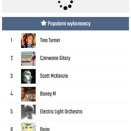
Popularni wykonawcy
Tina Turner
1
Czerwone Gitary
2
Scott McKenzie
3
Boney M
4
Electric Light Orchestra
5
Bajm
6