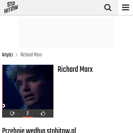
Artyści
Richard Marx
Richard Marx
2
Przeboje według stohitow.pl