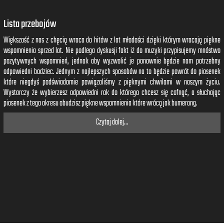
Lista przebojów
Większość z nas z chęcią wraca do hitów z lat młodości dzięki którym wracają piękne
wspomnienia sprzed lat. Nie podlega dyskusji fakt iż do muzyki przypisujemy mnóstwo
pozytywnych wspomnień, jednak aby wyzwolić je ponownie będzie nam potrzebny
odpowiedni bodziec. Jednym z najlepszych sposobów na to będzie powrót do piosenek
które niegdyś podświadomie powiązaliśmy z pięknymi chwilami w naszym życiu.
Wystarczy że wybierzesz odpowiedni rok do którego chcesz się cofnąć, a słuchając
piosenek z tego okresu obudzisz piękne wspomnienia które wrócą jak bumerang.
Czytaj dalej...