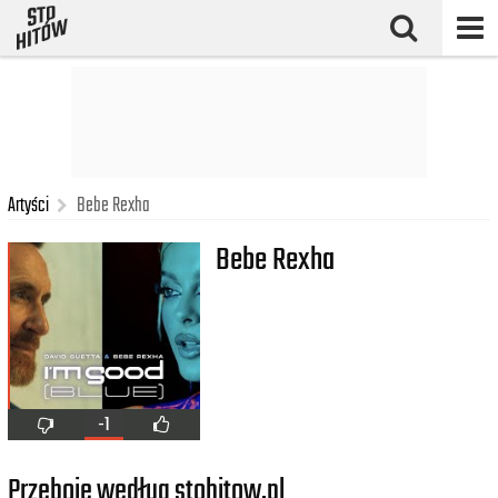
Artyści
Bebe Rexha
Bebe Rexha
-1
Przeboje według stohitow.pl