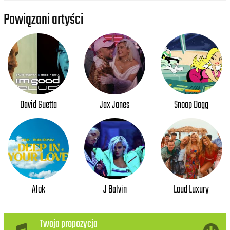
Powiązani artyści
David Guetta
Jax Jones
Snoop Dogg
Alok
J Balvin
Loud Luxury
Twoja propozycja