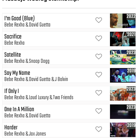
2022
I'm Good (Blue)
Bebe Rexha
David Guetta
2021
Sacrifice
Bebe Rexha
2023
Satellite
Bebe Rexha
Snoop Dogg
2019
Say My Name
Bebe Rexha
David Guetta
J Balvin
2023
If Only I
Bebe Rexha
Loud Luxury
Two Friends
2023
One In A Million
Bebe Rexha
David Guetta
2019
Harder
Bebe Rexha
Jax Jones