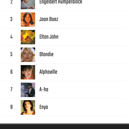
Engelbert Humperdinck
2
Joan Baez
3
Elton John
4
Blondie
5
Alphaville
6
A-ha
7
Enya
8