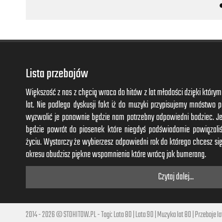
Lista przebojów
Większość z nas z chęcią wraca do hitów z lat młodości dzięki któr
lat. Nie podlega dyskusji fakt iż do muzyki przypisujemy mnóstwo
wyzwolić je ponownie będzie nam potrzebny odpowiedni bodziec. J
będzie powrót do piosenek które niegdyś podświadomie powiązal
życiu. Wystarczy że wybierzesz odpowiedni rok do którego chcesz się
okresu obudzisz piękne wspomnienia które wrócą jak bumerang.
Czytaj dalej...
2014 - 2026 © STOHITOW.PL - Tagi:
Lata 80
|
Lata 90
|
Muzyka lat 80
|
Przeboje la