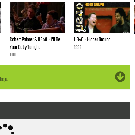
Robert Palmer & UB40 - I'll Be
UB40 - Higher Ground
Your Baby Tonight
1993
1991
boju.