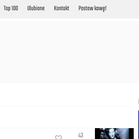
Top 100
Ulubione
Kontakt
Postaw kawę!
43