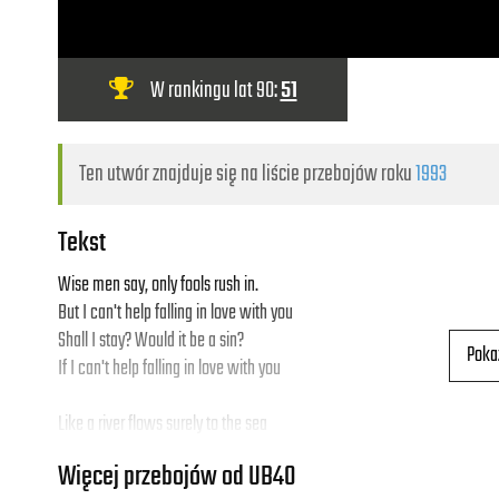
W rankingu lat 90:
51
Ten utwór znajduje się na liście przebojów roku
1993
Tekst
Wise men say, only fools rush in.
But I can't help falling in love with you
Shall I stay? Would it be a sin?
Poka
If I can't help falling in love with you
Like a river flows surely to the sea
Darling so it goes, some things are meant to be
Więcej przebojów od UB40
Take my hand take my whole life too