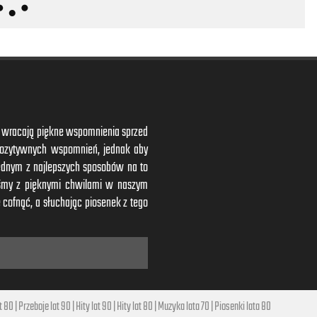
ym wracają piękne wspomnienia sprzed
 pozytywnych wspomnień, jednak aby
ednym z najlepszych sposobów na to
iśmy z pięknymi chwilami w naszym
 cofnąć, a słuchając piosenek z tego
t 80
|
Przeboje lat 90
|
Hity lat 90
|
Hity lat 80
|
Muzyka lata 70
|
Piosenki lata 80