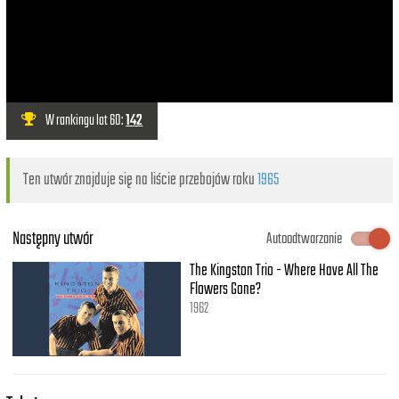
W rankingu lat 60:
142
Ten utwór znajduje się na liście przebojów roku
1965
Następny utwór
Autoodtwarzanie
The Kingston Trio - Where Have All The
Flowers Gone?
1962