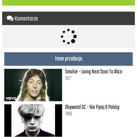
Pussycat, Pussycat, I love you
Yes, I do!
You and your pussycat lips!
Komentarze
You and your pussycat eyes!
You and your pussycat nose!
Inne przeboje
Smokie - Living Next Door To Alice
1977
Obywatel GC - Nie Pytaj O Polskę
1988