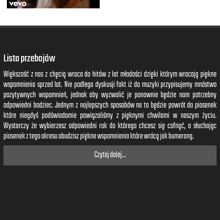
Lista przebojów
Większość z nas z chęcią wraca do hitów z lat młodości dzięki którym wracają piękne
wspomnienia sprzed lat. Nie podlega dyskusji fakt iż do muzyki przypisujemy mnóstwo
pozytywnych wspomnień, jednak aby wyzwolić je ponownie będzie nam potrzebny
odpowiedni bodziec. Jednym z najlepszych sposobów na to będzie powrót do piosenek
które niegdyś podświadomie powiązaliśmy z pięknymi chwilami w naszym życiu.
Wystarczy że wybierzesz odpowiedni rok do którego chcesz się cofnąć, a słuchając
piosenek z tego okresu obudzisz piękne wspomnienia które wrócą jak bumerang.
Czytaj dalej...