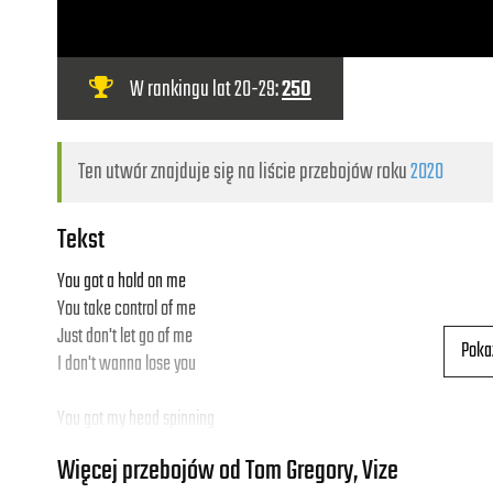
W rankingu lat 20-29:
250
Ten utwór znajduje się na liście przebojów roku
2020
Tekst
You got a hold on me
You take control of me
Just don't let go of me
Poka
I don't wanna lose you
You got my head spinning
Quit all the bad thinking
Więcej przebojów od Tom Gregory, Vize
Want you to last with me