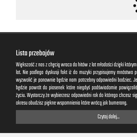
Baby, lift me higher now
Now turn me right around
Never let me down
Down, down
D-D-D-D-Down, down
D-D-D-D-Down, down
Lista przebojów
D-D-D-D-Down, never let me down
Down, down
Większość z nas z chęcią wraca do hitów z lat młodości dzięki któr
D-D-D-D-Down, down
lat. Nie podlega dyskusji fakt iż do muzyki przypisujemy mnóstwo
D-D-D-D-Down, down
wyzwolić je ponownie będzie nam potrzebny odpowiedni bodziec. J
D-D-D-D-Down, never let me down
będzie powrót do piosenek które niegdyś podświadomie powiązal
życiu. Wystarczy że wybierzesz odpowiedni rok do którego chcesz się
Don't have to say nothing
okresu obudzisz piękne wspomnienia które wrócą jak bumerang.
You got my mind running
Czytaj dalej...
Feel like I'm free falling
I don't wanna lose you