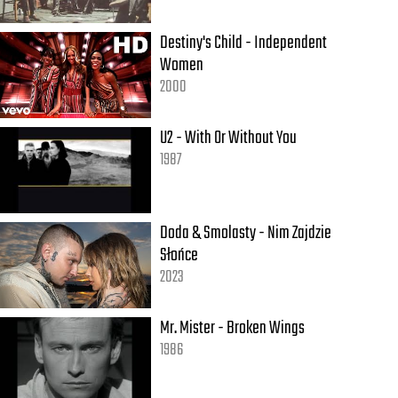
Destiny's Child - Independent
Women
2000
U2 - With Or Without You
1987
Doda & Smolasty - Nim Zajdzie
Słońce
2023
Mr. Mister - Broken Wings
1986