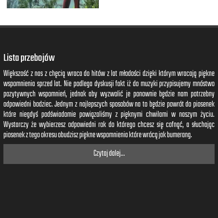
Lista przebojów
Większość z nas z chęcią wraca do hitów z lat młodości dzięki którym wracają piękne
wspomnienia sprzed lat. Nie podlega dyskusji fakt iż do muzyki przypisujemy mnóstwo
pozytywnych wspomnień, jednak aby wyzwolić je ponownie będzie nam potrzebny
odpowiedni bodziec. Jednym z najlepszych sposobów na to będzie powrót do piosenek
które niegdyś podświadomie powiązaliśmy z pięknymi chwilami w naszym życiu.
Wystarczy że wybierzesz odpowiedni rok do którego chcesz się cofnąć, a słuchając
piosenek z tego okresu obudzisz piękne wspomnienia które wrócą jak bumerang.
Czytaj dalej...