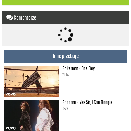
Komentarze
Inne przeboje
Bakermat - One Day
2014
Baccara - Yes Sir, I Can Boogie
1977