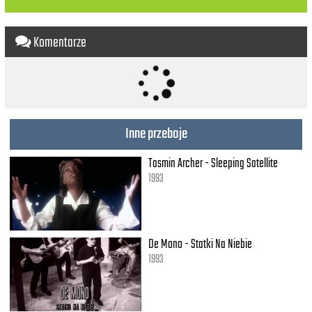
Została mi tylko melodia
Zagłusza płacz, mówię sobie:
Komentarze
"Tańcz, tańcz, tańcz", ale nie wiem jak
Pociesza mnie tylko melodia
Tłumi mój żal, mówię sobie:
"Tańcz, tańcz, tańcz", może to coś da
Ooooo
Inne przeboje
Nie powiedział nikt, że to będzie proste
Tasmin Archer - Sleeping Satellite
Nie uprzedził nikt, że wyleję łzy
Czy za dużo ich? Trochę to żałosne
1993
Co zostało mi
Pozostała
W mojej głowie
De Mono - Statki Na Niebie
Ta melodia
1993
Do jej nutek.
Tańczę sobie.
Gra melodia