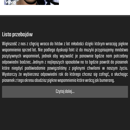
Lista przebojów
Większość z nas z chęcią wraca do hitów z lat młodości dzięki którym wracają piękne
wspomnienia sprzed lat. Nie podlega dyskusji fakt iż do muzyki przypisujemy mnóstwo
pozytywnych wspomnień, jednak aby wyzwolić je ponownie będzie nam potrzebny
odpowiedni bodziec. Jednym z najlepszych sposobów na to będzie powrót do piosenek
które niegdyś podświadomie powiązaliśmy z pięknymi chwilami w naszym życiu.
Wystarczy że wybierzesz odpowiedni rok do którego chcesz się cofnąć, a słuchając
piosenek z tego okresu obudzisz piękne wspomnienia które wrócą jak bumerang.
Czytaj dalej...