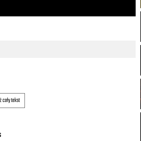
ż cały tekst
s