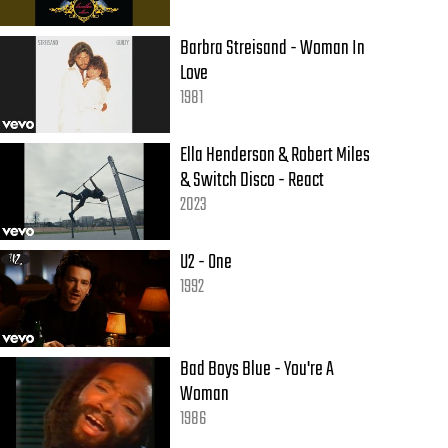
Barbra Streisand - Woman In
Love
1981
Ella Henderson & Robert Miles
& Switch Disco - React
2023
U2 - One
1992
Bad Boys Blue - You're A
Woman
1986