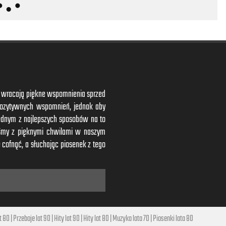
ym wracają piękne wspomnienia sprzed
 pozytywnych wspomnień, jednak aby
ednym z najlepszych sposobów na to
iśmy z pięknymi chwilami w naszym
 cofnąć, a słuchając piosenek z tego
t 80
|
Przeboje lat 90
|
Hity lat 90
|
Hity lat 80
|
Muzyka lata 70
|
Piosenki lata 80