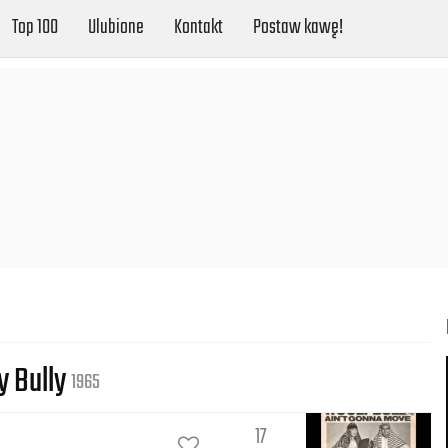
Top 100
Ulubione
Kontakt
Postaw kawę!
y Bully
1965
17