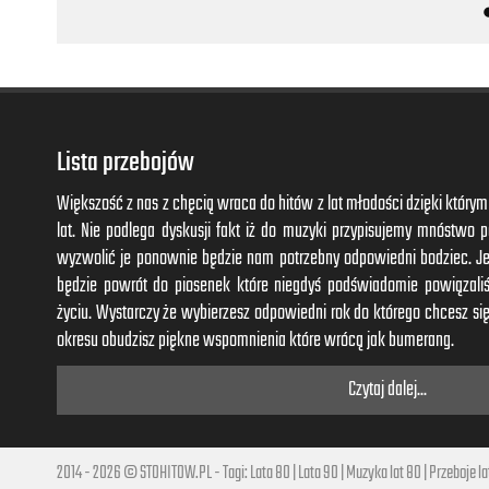
Lista przebojów
Większość z nas z chęcią wraca do hitów z lat młodości dzięki któr
lat. Nie podlega dyskusji fakt iż do muzyki przypisujemy mnóstwo
wyzwolić je ponownie będzie nam potrzebny odpowiedni bodziec. J
będzie powrót do piosenek które niegdyś podświadomie powiązal
życiu. Wystarczy że wybierzesz odpowiedni rok do którego chcesz się
okresu obudzisz piękne wspomnienia które wrócą jak bumerang.
Czytaj dalej...
2014 - 2026 © STOHITOW.PL - Tagi:
Lata 80
|
Lata 90
|
Muzyka lat 80
|
Przeboje la