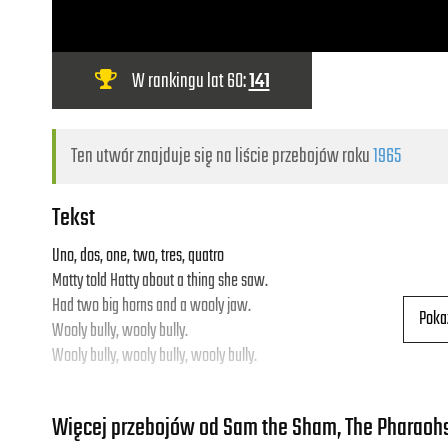
W rankingu lat 60:
141
Ten utwór znajduje się na liście przebojów roku
1965
Tekst
Uno, dos, one, two, tres, quatro
Matty told Hatty about a thing she saw.
Had two big horns and a wooly jaw.
Poka
Wooly bully, wooly bully.
Wooly bully, wooly bully, wooly bully.
Hatty told Matty, "Let's don't take no chance.
Więcej przebojów od Sam the Sham, The Pharaoh
Let's not be L-seven, come and learn to dance."