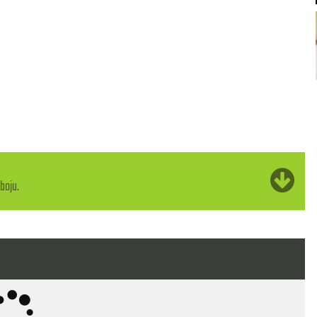
ough square (L7), so the lyrics mean "let's not be square."]
boju.