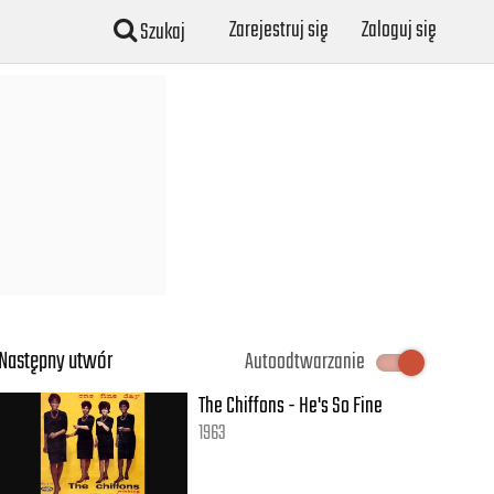
Zarejestruj się
Zaloguj się
Szukaj
Następny utwór
Autoodtwarzanie
The Chiffons - He's So Fine
1963