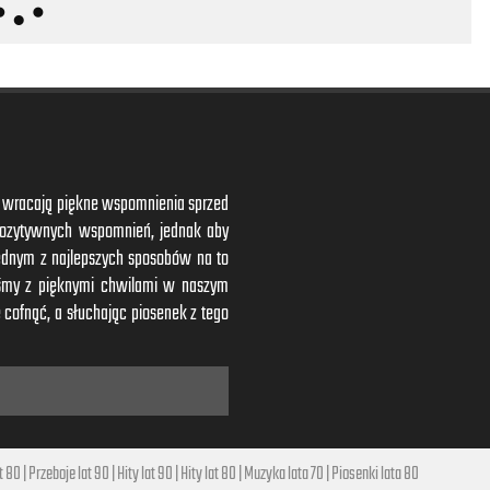
ym wracają piękne wspomnienia sprzed
 pozytywnych wspomnień, jednak aby
ednym z najlepszych sposobów na to
iśmy z pięknymi chwilami w naszym
 cofnąć, a słuchając piosenek z tego
t 80
|
Przeboje lat 90
|
Hity lat 90
|
Hity lat 80
|
Muzyka lata 70
|
Piosenki lata 80