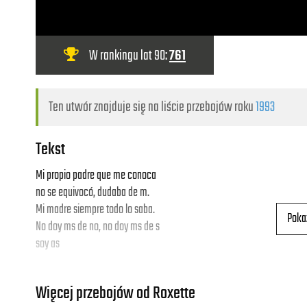
W rankingu lat 90:
761
Ten utwór znajduje się na liście przebojów roku
1993
Tekst
Mi propio padre que me conoca
no se equivocó, dudaba de m.
Mi madre siempre todo lo saba.
Poka
No doy ms de no, no doy ms de s
soy as
Cada vez que me enamoro yo...
Więcej przebojów od Roxette
Crash! Boom! Bang!