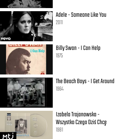
Adele - Someone Like You
2011
Billy Swan - I Can Help
1975
The Beach Boys - I Get Around
1964
Izabela Trojanowska -
Wszystko Czego Dziś Chcę
1981