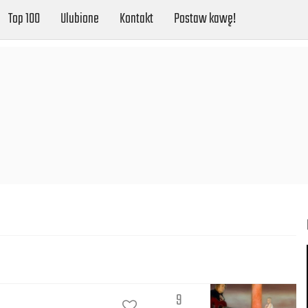
Top 100
Ulubione
Kontakt
Postaw kawę!
9