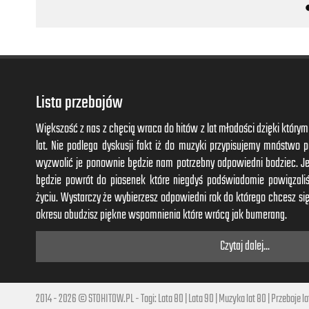
Vaya bien o fatal.
Me dejo llevar por la piel, por instinto.
Puedo morir por amor, sin solución
Cada vez que me enamoro yo...
Lista przebojów
Crash! Boom! Bang!
Siento algo como vrtigo...
Większość z nas z chęcią wraca do hitów z lat młodości dzięki któr
Crash! Boom! Bang!
lat. Nie podlega dyskusji fakt iż do muzyki przypisujemy mnóstwo
Soy un tren un misil.
wyzwolić je ponownie będzie nam potrzebny odpowiedni bodziec. J
Voy a cien, voy a mil
będzie powrót do piosenek które niegdyś podświadomie powiązal
Soy as, natural.
życiu. Wystarczy że wybierzesz odpowiedni rok do którego chcesz się
Vaya bien o fatal.
okresu obudzisz piękne wspomnienia które wrócą jak bumerang.
Czytaj dalej...
Oh, yeah...
Oh, yeah...
Soy as: Crash! Boom! Bang!
2014 - 2026 © STOHITOW.PL - Tagi:
Lata 80
|
Lata 90
|
Muzyka lat 80
|
Przeboje la