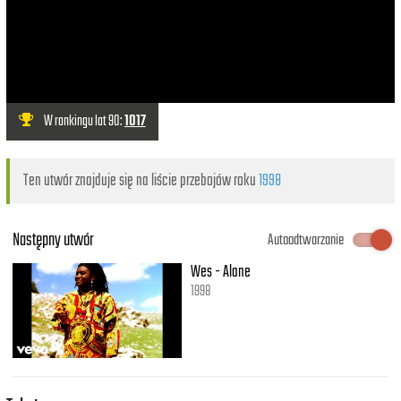
W rankingu lat 90:
1017
Ten utwór znajduje się na liście przebojów roku
1998
Następny utwór
Autoodtwarzanie
Wes - Alane
1998