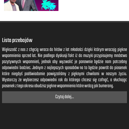
Lista przebojów
Większość z nas z chęcią wraca do hitów z lat młodości dzięki którym wracają piękne
wspomnienia sprzed lat. Nie podlega dyskusji fakt iż do muzyki przypisujemy mnóstwo
pozytywnych wspomnień, jednak aby wyzwolić je ponownie będzie nam potrzebny
odpowiedni bodziec. Jednym z najlepszych sposobów na to będzie powrót do piosenek
które niegdyś podświadomie powiązaliśmy z pięknymi chwilami w naszym życiu.
Wystarczy że wybierzesz odpowiedni rok do którego chcesz się cofnąć, a słuchając
piosenek z tego okresu obudzisz piękne wspomnienia które wrócą jak bumerang.
Czytaj dalej...