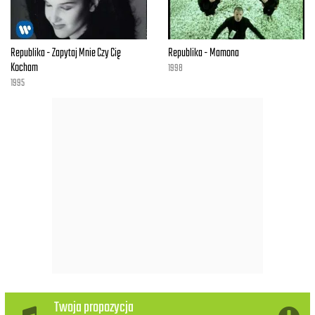
Odchodząc zabierz mnie x3
Proszę weź mnie też... x2
Republika - Zapytaj Mnie Czy Cię
Republika - Mamona
Kocham
1998
1995
Twoja propozycja