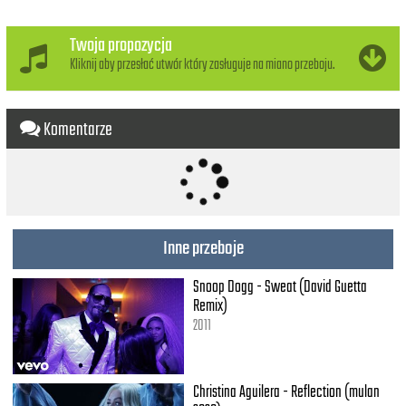
Twoja propozycja
Kliknij aby przesłać utwór który zasługuje na miano przeboju.
Komentarze
Inne przeboje
Snoop Dogg - Sweat (David Guetta
Remix)
2011
Christina Aguilera - Reflection (mulan