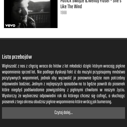
Patrick Swayze & Wendy Fraser - She's
Like The Wind
1988
Lista przebojów
Większość z nas z chęcią wraca do hitów z lat młodości dzięki którym wracają piękne
wspomnienia sprzed lat. Nie podlega dyskusji fakt iż do muzyki przypisujemy mnóstwo
pozytywnych wspomnień, jednak aby wyzwolić je ponownie będzie nam potrzebny
odpowiedni bodziec. Jednym z najlepszych sposobów na to będzie powrót do piosenek
które niegdyś podświadomie powiązaliśmy z pięknymi chwilami w naszym życiu.
Wystarczy że wybierzesz odpowiedni rok do którego chcesz się cofnąć, a słuchając
piosenek z tego okresu obudzisz piękne wspomnienia które wrócą jak bumerang.
Czytaj dalej...