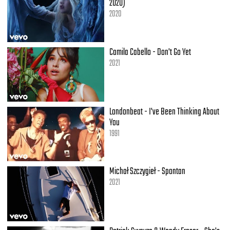
2020)
2020
Camila Cabello - Don't Go Yet
2021
Londonbeat - I've Been Thinking About
You
1991
Michał Szczygieł - Spontan
2021