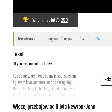
W rankingu lat 70:
298
Ten utwór znajduje się na liście przebojów roku
1974
Tekst
"If you love me let me know"
You came when I was happy in your sunshine
Poka
I grew to love you more, each passing day
Before too long I'd built my world around you
And I prayed you'd love enough of me to stay
Więcej przebojów od Olivia Newton-John
If you love me, let me know, if you don't, then let me go