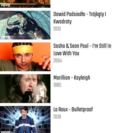
Dawid Podsiadło - Trójkąty I
Kwadraty
2013
Sasha & Sean Paul - I'm Still In
Love With You
2004
Marillion - Kayleigh
1985
La Roux - Bulletproof
2010