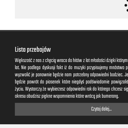
Oh, take the chains away that keep me loving you.
Lista przebojów
Większość z nas z chęcią wraca do hitów z lat młodości dzięki któr
lat. Nie podlega dyskusji fakt iż do muzyki przypisujemy mnóstwo
wyzwolić je ponownie będzie nam potrzebny odpowiedni bodziec. J
będzie powrót do piosenek które niegdyś podświadomie powiązal
życiu. Wystarczy że wybierzesz odpowiedni rok do którego chcesz się
okresu obudzisz piękne wspomnienia które wrócą jak bumerang.
Czytaj dalej...