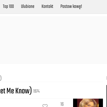
Top 100
Ulubione
Kontakt
Postaw kawę!
w)
(let Me Know)
1974
16