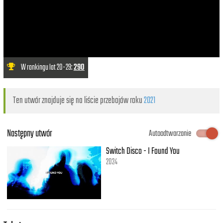
W rankingu lat 20-29:
290
Ten utwór znajduje się na liście przebojów roku
2021
Następny utwór
Autoodtwarzanie
Switch Disco - I Found You
2024