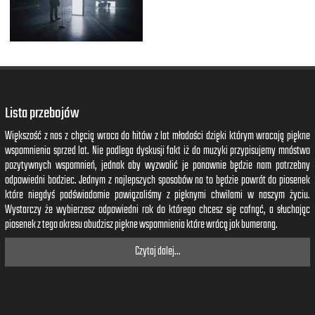
Lista przebojów
Większość z nas z chęcią wraca do hitów z lat młodości dzięki którym wracają piękne
wspomnienia sprzed lat. Nie podlega dyskusji fakt iż do muzyki przypisujemy mnóstwo
pozytywnych wspomnień, jednak aby wyzwolić je ponownie będzie nam potrzebny
odpowiedni bodziec. Jednym z najlepszych sposobów na to będzie powrót do piosenek
które niegdyś podświadomie powiązaliśmy z pięknymi chwilami w naszym życiu.
Wystarczy że wybierzesz odpowiedni rok do którego chcesz się cofnąć, a słuchając
piosenek z tego okresu obudzisz piękne wspomnienia które wrócą jak bumerang.
Czytaj dalej...