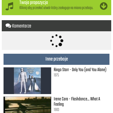
Reszta jest historią.
Twoja propozycja
Wszystko było po coś.
Kliknij aby przesłać utwór który zasługuje na miano przeboju.
To, co traci kolor,
Zamienimy w złoto, złoto, złoto
Komentarze
Inne przeboje
Ringo Starr - Only You (and You Alone)
1975
Irene Cara - Flashdance... What A
Feeling
1983