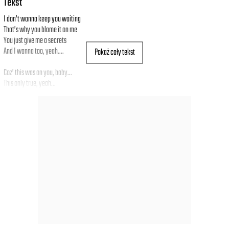
Tekst
I don’t wanna keep you waiting
That’s why you blame it on me
You just give me a secrets
And I wanna too, yeah....
Pokaż cały tekst
Coz’ this was on you, baby...
This only true, yeah...
I'm gonna feel it, feel it so strong
This is making me alive
We don’t even have to say goodbye
I'm gonna feel it, feel it so strong
This is trynna making me alive
We don’t even have to say goodbye
I wanna you... you...
This is making me alive
We don’t even have to say…
I want you... you...
This is trynna making me alive