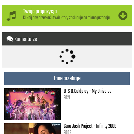
We don’t even have to say goodbye…
Twoja propozycja
Even if I wanna play this
Kliknij aby przesłać utwór który zasługuje na miano przeboju.
That’s what expecting from me, yeah
I will never let you go now
This is how 'bout to
Komentarze
Coz’ this was on you, baby...
This only true, yeah...
I'm gonna feel it, feel it so strong
This is making me alive
Inne przeboje
We don’t even have to say goodbye
I'm gonna feel it, feel it so strong
This is trynna making me alive
BTS & Coldplay - My Universe
We don’t even have to say goodbye
2021
I wanna you... you...
This is making me alive
We don’t even have to say…
Guru Josh Project - Infinity 2008
I want you... you...
2008