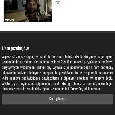
1983
Lista przebojów
Większość z nas z chęcią wraca do hitów z lat młodości dzięki którym wracają piękne
wspomnienia sprzed lat. Nie podlega dyskusji fakt iż do muzyki przypisujemy mnóstwo
pozytywnych wspomnień, jednak aby wyzwolić je ponownie będzie nam potrzebny
odpowiedni bodziec. Jednym z najlepszych sposobów na to będzie powrót do piosenek
które niegdyś podświadomie powiązaliśmy z pięknymi chwilami w naszym życiu.
Wystarczy że wybierzesz odpowiedni rok do którego chcesz się cofnąć, a słuchając
piosenek z tego okresu obudzisz piękne wspomnienia które wrócą jak bumerang.
Czytaj dalej...