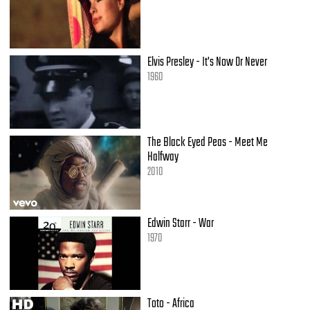
This is trynna making me alive
We don’t even have to say...
Elvis Presley - It's Now Or Never
1960
The Black Eyed Peas - Meet Me
Halfway
2010
Edwin Starr - War
1970
Toto - Africa