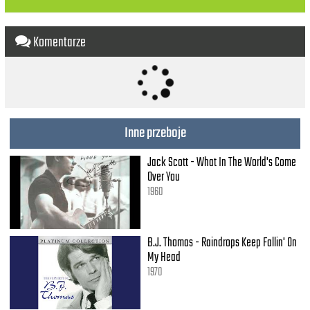
Taken my sight
Taken my speech
Taken my hearing
Komentarze
Taken my arms
Taken my legs
Taken my soul
Left me with life in hell
Inne przeboje
Jack Scott - What In The World's Come
Over You
1960
B.J. Thomas - Raindrops Keep Fallin' On
My Head
1970