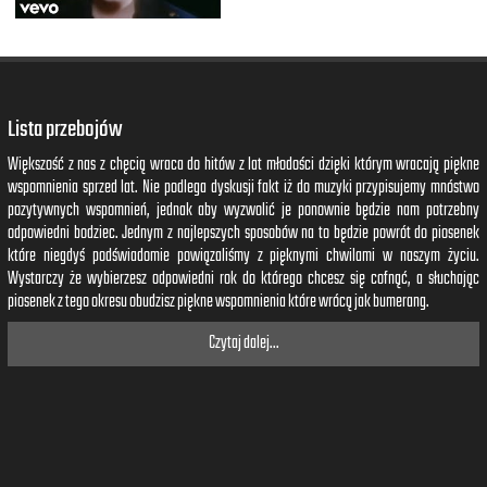
Lista przebojów
Większość z nas z chęcią wraca do hitów z lat młodości dzięki którym wracają piękne
wspomnienia sprzed lat. Nie podlega dyskusji fakt iż do muzyki przypisujemy mnóstwo
pozytywnych wspomnień, jednak aby wyzwolić je ponownie będzie nam potrzebny
odpowiedni bodziec. Jednym z najlepszych sposobów na to będzie powrót do piosenek
które niegdyś podświadomie powiązaliśmy z pięknymi chwilami w naszym życiu.
Wystarczy że wybierzesz odpowiedni rok do którego chcesz się cofnąć, a słuchając
piosenek z tego okresu obudzisz piękne wspomnienia które wrócą jak bumerang.
Czytaj dalej...