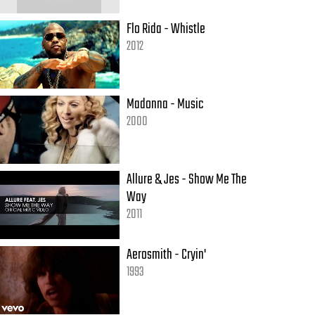
Flo Rida - Whistle
2012
Madonna - Music
2000
Allure & Jes - Show Me The
Way
2011
Aerosmith - Cryin'
1993