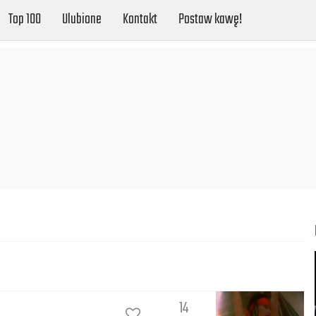
Top 100
Ulubione
Kontakt
Postaw kawę!
14