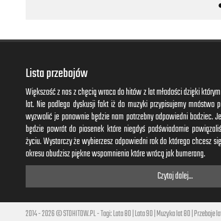
Lista przebojów
Większość z nas z chęcią wraca do hitów z lat młodości dzięki któr
lat. Nie podlega dyskusji fakt iż do muzyki przypisujemy mnóstwo
wyzwolić je ponownie będzie nam potrzebny odpowiedni bodziec. J
będzie powrót do piosenek które niegdyś podświadomie powiązal
życiu. Wystarczy że wybierzesz odpowiedni rok do którego chcesz się
okresu obudzisz piękne wspomnienia które wrócą jak bumerang.
Czytaj dalej...
2014 - 2026 © STOHITOW.PL - Tagi:
Lata 80
|
Lata 90
|
Muzyka lat 80
|
Przeboje la