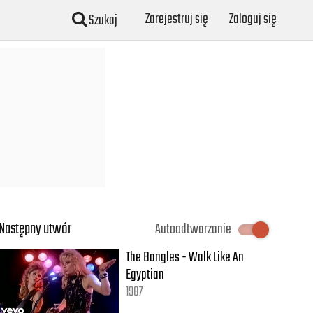
Zarejestruj się
Zaloguj się
Szukaj
Następny utwór
Autoodtwarzanie
The Bangles - Walk Like An
Egyptian
1987