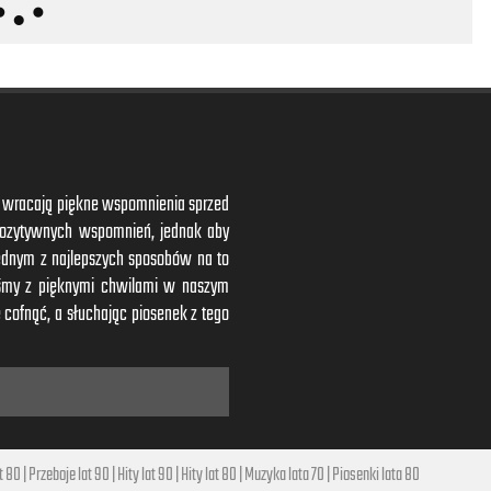
ym wracają piękne wspomnienia sprzed
 pozytywnych wspomnień, jednak aby
ednym z najlepszych sposobów na to
iśmy z pięknymi chwilami w naszym
 cofnąć, a słuchając piosenek z tego
t 80
|
Przeboje lat 90
|
Hity lat 90
|
Hity lat 80
|
Muzyka lata 70
|
Piosenki lata 80