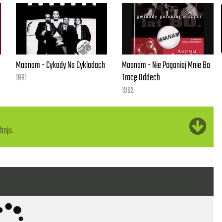
Maanam - Cykady Na Cykladach
Maanam - Nie Poganiaj Mnie Bo
Tracę Oddech
1981
1982
boju.