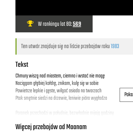
W rankingu lat 80:
569
Ten utwór znajduje się na liście przebojów roku
1983
Tekst
Chmury wiszą nad miastem, ciemno i wstać nie mogę
Naciągam głębiej kołdrę, znikam, kulę się w sobie
Powietrze lepkie i gęste, wilgoć osiada na twarzach
Poka
Ptak smętnie siedzi na drzewie, leniwie pióra wygładza
Poranek przechodzi w południe, bezwładnie mijają godziny
Czasem zabrzęczy mucha w sidłach pajęczyny
Więcej przebojów od Maanam
A słońce wysoko, wysoko świeci pilotom w oczy