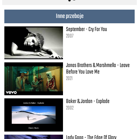
Baby, I love the way that there's nothing sure
Baby, don't stop me, hideaway with me some more
Inne przeboje
Hideaway with me some more
September - Cry For You
2007
Jonas Brothers & Marshmello - Leave
Before You Love Me
2021
Baker & Jordan - Explode
2002
Lady Gaga - The Edge Of Glory