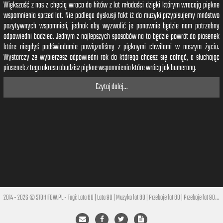
Większość z nas z chęcią wraca do hitów z lat młodości dzięki którym wracają piękne
wspomnienia sprzed lat. Nie podlega dyskusji fakt iż do muzyki przypisujemy mnóstwo
pozytywnych wspomnień, jednak aby wyzwolić je ponownie będzie nam potrzebny
odpowiedni bodziec. Jednym z najlepszych sposobów na to będzie powrót do piosenek
które niegdyś podświadomie powiązaliśmy z pięknymi chwilami w naszym życiu.
Wystarczy że wybierzesz odpowiedni rok do którego chcesz się cofnąć, a słuchając
piosenek z tego okresu obudzisz piękne wspomnienia które wrócą jak bumerang.
Czytaj dalej...
2014 - 2026 © STOHITOW.PL - Tagi:
Lata 80
|
Lata 90
|
Muzyka lat 80
|
Przeboje lat 80
|
Przeboje lat 90
|
Hi