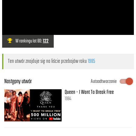
W rankingu lat 80:
122
Ten utwór znajduje się na liście przebojów roku
1985
Następny utwór
Autoodtwarzanie
Queen - I Want To Break Free
1984