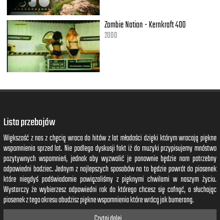
Zombie Nation - Kernkraft 400
2000
Lista przebojów
Większość z nas z chęcią wraca do hitów z lat młodości dzięki którym wracają piękne
wspomnienia sprzed lat. Nie podlega dyskusji fakt iż do muzyki przypisujemy mnóstwo
pozytywnych wspomnień, jednak aby wyzwolić je ponownie będzie nam potrzebny
odpowiedni bodziec. Jednym z najlepszych sposobów na to będzie powrót do piosenek
które niegdyś podświadomie powiązaliśmy z pięknymi chwilami w naszym życiu.
Wystarczy że wybierzesz odpowiedni rok do którego chcesz się cofnąć, a słuchając
piosenek z tego okresu obudzisz piękne wspomnienia które wrócą jak bumerang.
Czytaj dalej...