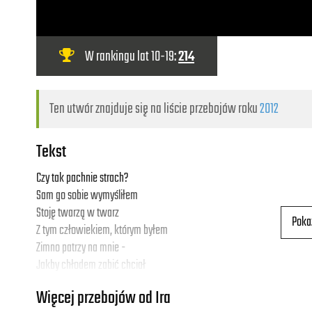
W rankingu lat 10-19:
214
Ten utwór znajduje się na liście przebojów roku
2012
Tekst
Czy tak pachnie strach?
Sam go sobie wymyśliłem
Stoję twarzą w twarz
Poka
Z tym człowiekiem, którym byłem
Zimno patrzy na mnie -
Jakby chłodem zabić chciał
Lecz to przecież ja
Więcej przebojów od Ira
A sam siebie nie zabiję