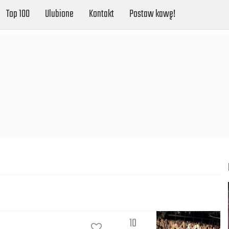
Top 100
Ulubione
Kontakt
Postaw kawę!
10