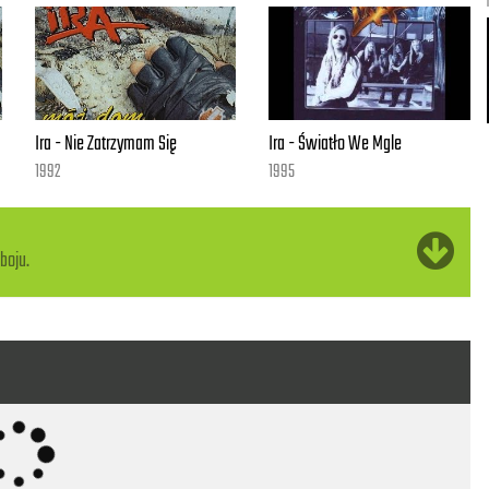
Ira - Nie Zatrzymam Się
Ira - Światło We Mgle
1992
1995
boju.