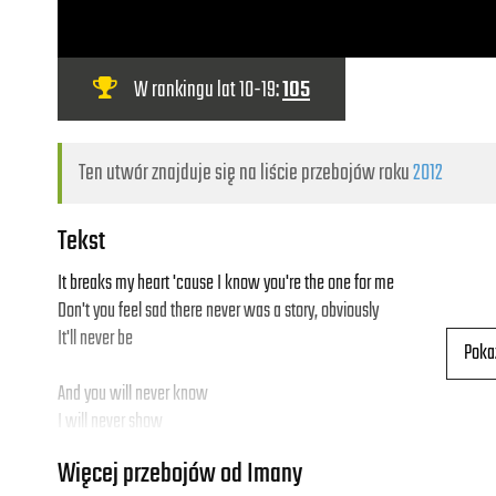
W rankingu lat 10-19:
105
Ten utwór znajduje się na liście przebojów roku
2012
Tekst
It breaks my heart 'cause I know you're the one for me
Don't you feel sad there never was a story, obviously
It'll never be
Poka
And you will never know
I will never show
What I feel, what I need from you, no
Więcej przebojów od Imany
You will never know