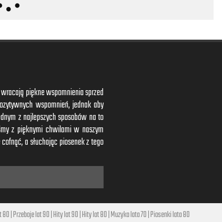
ym wracają piękne wspomnienia sprzed
 pozytywnych wspomnień, jednak aby
ednym z najlepszych sposobów na to
iśmy z pięknymi chwilami w naszym
 cofnąć, a słuchając piosenek z tego
t 80
|
Przeboje lat 90
|
Hity lat 90
|
Hity lat 80
|
Muzyka lata 70
|
Piosenki lata 80