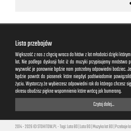
No no, no no, you'll never know
No, no, no, you'll never know
No, no, no
Love me, love me, love me, love me no
And you will never know
Lista przebojów
I will never show
What I feel, what I need from you, no
Większość z nas z chęcią wraca do hitów z lat młodości dzięki któr
You will never know
lat. Nie podlega dyskusji fakt iż do muzyki przypisujemy mnóstwo
I will never show
wyzwolić je ponownie będzie nam potrzebny odpowiedni bodziec. J
What I feel, what I feel, what I feel
będzie powrót do piosenek które niegdyś podświadomie powiązal
What I need, what I need from you, no
życiu. Wystarczy że wybierzesz odpowiedni rok do którego chcesz się
okresu obudzisz piękne wspomnienia które wrócą jak bumerang.
Czytaj dalej...
2014 - 2026 © STOHITOW.PL - Tagi:
Lata 80
|
Lata 90
|
Muzyka lat 80
|
Przeboje la