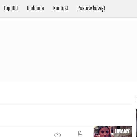
Top 100
Ulubione
Kontakt
Postaw kawę!
14