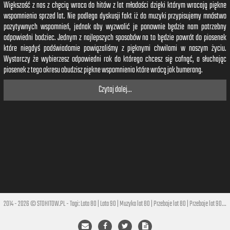
Większość z nas z chęcią wraca do hitów z lat młodości dzięki którym wracają piękne
wspomnienia sprzed lat. Nie podlega dyskusji fakt iż do muzyki przypisujemy mnóstwo
pozytywnych wspomnień, jednak aby wyzwolić je ponownie będzie nam potrzebny
odpowiedni bodziec. Jednym z najlepszych sposobów na to będzie powrót do piosenek
które niegdyś podświadomie powiązaliśmy z pięknymi chwilami w naszym życiu.
Wystarczy że wybierzesz odpowiedni rok do którego chcesz się cofnąć, a słuchając
piosenek z tego okresu obudzisz piękne wspomnienia które wrócą jak bumerang.
Czytaj dalej...
2014 - 2026 © STOHITOW.PL - Tagi:
Lata 80
|
Lata 90
|
Muzyka lat 80
|
Przeboje lat 80
|
Przeboje lat 90
|
Hi