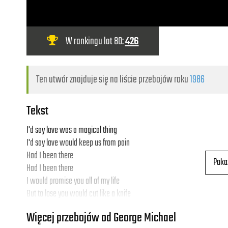
W rankingu lat 80:
426
Ten utwór znajduje się na liście przebojów roku
1986
Tekst
I'd say love was a magical thing
I'd say love would keep us from pain
Had I been there
Poka
Had I been there
I would promise you all of my life
But to lose you would cut like a knife
So I don't dare
Więcej przebojów od George Michael
No, I don't dare