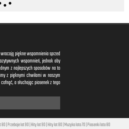
ym wracają piękne wspomnienia sprzed
 pozytywnych wspomnień, jednak aby
ednym z najlepszych sposobów na to
iśmy z pięknymi chwilami w naszym
 cofnąć, a słuchając piosenek z tego
t 80
|
Przeboje lat 90
|
Hity lat 90
|
Hity lat 80
|
Muzyka lata 70
|
Piosenki lata 80