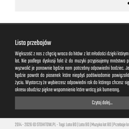
And if all that there is
Is this fear of being used
I should go back to being lonely and confused
If I could, I would, I swear
Lista przebojów
Większość z nas z chęcią wraca do hitów z lat młodości dzięki któr
lat. Nie podlega dyskusji fakt iż do muzyki przypisujemy mnóstwo
wyzwolić je ponownie będzie nam potrzebny odpowiedni bodziec. J
będzie powrót do piosenek które niegdyś podświadomie powiązal
życiu. Wystarczy że wybierzesz odpowiedni rok do którego chcesz się
okresu obudzisz piękne wspomnienia które wrócą jak bumerang.
Czytaj dalej...
2014 - 2026 © STOHITOW.PL - Tagi:
Lata 80
|
Lata 90
|
Muzyka lat 80
|
Przeboje la