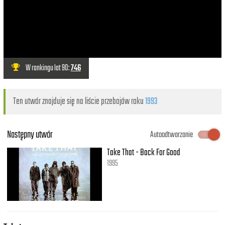
W rankingu lat 90:
746
Ten utwór znajduje się na liście przebojów roku
1993
Następny utwór
Autoodtwarzanie
Take That - Back For Good
1995