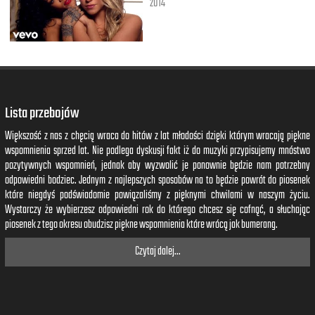
2014
Lista przebojów
Większość z nas z chęcią wraca do hitów z lat młodości dzięki którym wracają piękne
wspomnienia sprzed lat. Nie podlega dyskusji fakt iż do muzyki przypisujemy mnóstwo
pozytywnych wspomnień, jednak aby wyzwolić je ponownie będzie nam potrzebny
odpowiedni bodziec. Jednym z najlepszych sposobów na to będzie powrót do piosenek
które niegdyś podświadomie powiązaliśmy z pięknymi chwilami w naszym życiu.
Wystarczy że wybierzesz odpowiedni rok do którego chcesz się cofnąć, a słuchając
piosenek z tego okresu obudzisz piękne wspomnienia które wrócą jak bumerang.
Czytaj dalej...