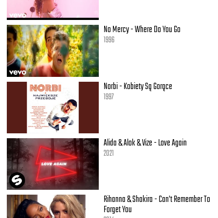
No Mercy - Where Do You Go
1996
Norbi - Kobiety Są Gorące
1997
Alida & Alok & Vize - Love Again
2021
Rihanna & Shakira - Can't Remember To
Forget You