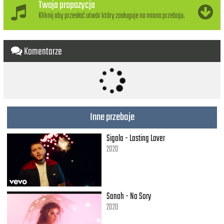
Twoja propozycja
Kliknij aby przesłać utwór który zasługuje na miano przeboju.
Komentarze
Inne przeboje
Sigala - Lasting Lover
2020
Sanah - No Sory
2020