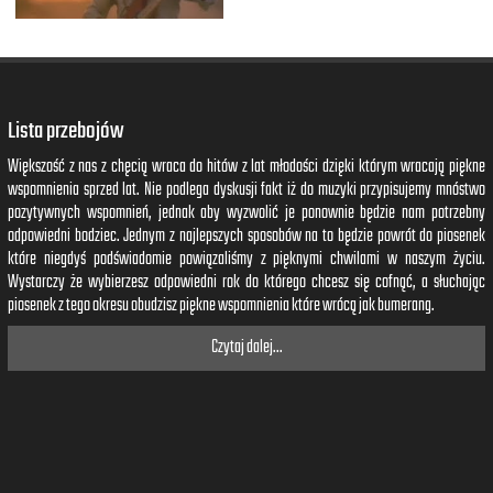
Lista przebojów
Większość z nas z chęcią wraca do hitów z lat młodości dzięki którym wracają piękne
wspomnienia sprzed lat. Nie podlega dyskusji fakt iż do muzyki przypisujemy mnóstwo
pozytywnych wspomnień, jednak aby wyzwolić je ponownie będzie nam potrzebny
odpowiedni bodziec. Jednym z najlepszych sposobów na to będzie powrót do piosenek
które niegdyś podświadomie powiązaliśmy z pięknymi chwilami w naszym życiu.
Wystarczy że wybierzesz odpowiedni rok do którego chcesz się cofnąć, a słuchając
piosenek z tego okresu obudzisz piękne wspomnienia które wrócą jak bumerang.
Czytaj dalej...