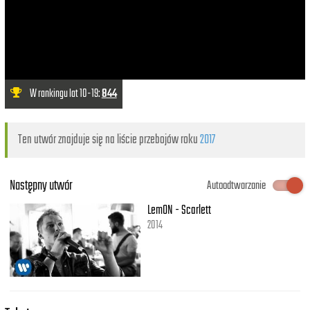
W rankingu lat 10-19:
844
Ten utwór znajduje się na liście przebojów roku
2017
Następny utwór
Autoodtwarzanie
LemON - Scarlett
2014