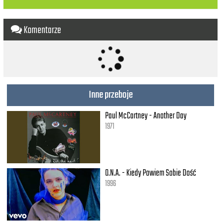
Los nigdy się nie myli-i
Trzeba cierpliwym być
Komentarze
BUM! BUM!
Bumerang
Wraca bumerang
Więc pamiętaj, że znajdzie cię
Inne przeboje
BUM! BUM!
Bumerang
Paul McCartney - Another Day
Bumerang
1971
(Um)
Liczy się każdy gest
I każda mina
Niech unosi nas endorfina
O.N.A. - Kiedy Powiem Sobie Dość
1996
B-B-BUM! BUM!
Tak jak bumerang
Bumerang
Zastanów się, nim rzucisz