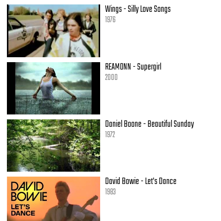
Wings - Silly Love Songs
(Ha)
1976
BUM! BUM!
Bumerang
Wraca bumerang
Więc pamiętaj, że znajdzie cię
REAMONN - Supergirl
2000
BUM! BUM!
Bumerang
Bumerang
(Um)
Daniel Boone - Beautiful Sunday
Liczy się każdy gest
1972
I każda mina
Niech unosi nas endorfina
B-B-BUM! BUM!
David Bowie - Let's Dance
Bumerang
1983
Bumerang
Zastanów się, czym rzucisz