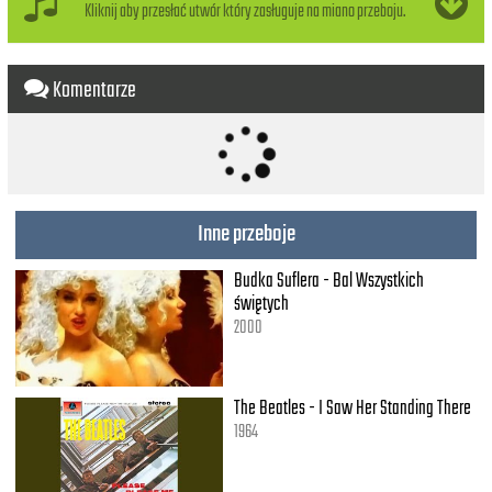
Kliknij aby przesłać utwór który zasługuje na miano przeboju.
Who knows - only time
Who knows - only time
Komentarze
Inne przeboje
Budka Suflera - Bal Wszystkich
świętych
2000
The Beatles - I Saw Her Standing There
1964