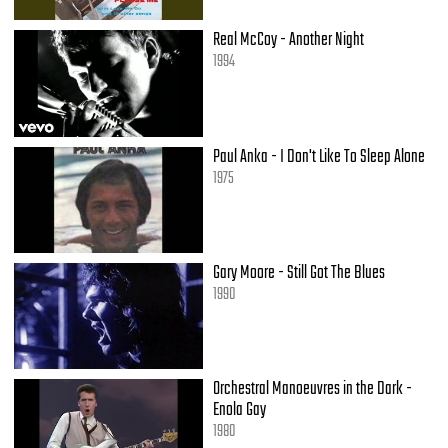
Real McCoy - Another Night
1994
Paul Anka - I Don't Like To Sleep Alone
1975
Gary Moore - Still Got The Blues
1990
Orchestral Manoeuvres in the Dark -
Enola Gay
1980