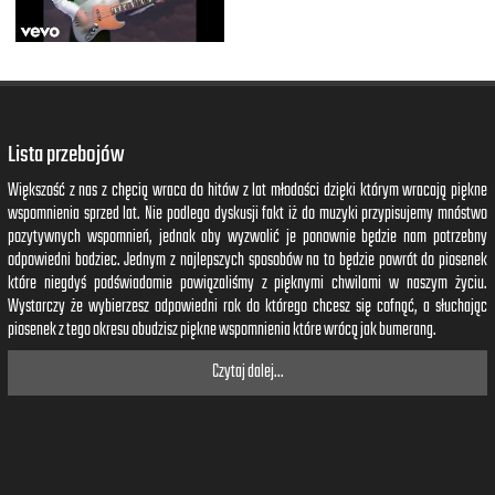
Lista przebojów
Większość z nas z chęcią wraca do hitów z lat młodości dzięki którym wracają piękne
wspomnienia sprzed lat. Nie podlega dyskusji fakt iż do muzyki przypisujemy mnóstwo
pozytywnych wspomnień, jednak aby wyzwolić je ponownie będzie nam potrzebny
odpowiedni bodziec. Jednym z najlepszych sposobów na to będzie powrót do piosenek
które niegdyś podświadomie powiązaliśmy z pięknymi chwilami w naszym życiu.
Wystarczy że wybierzesz odpowiedni rok do którego chcesz się cofnąć, a słuchając
piosenek z tego okresu obudzisz piękne wspomnienia które wrócą jak bumerang.
Czytaj dalej...