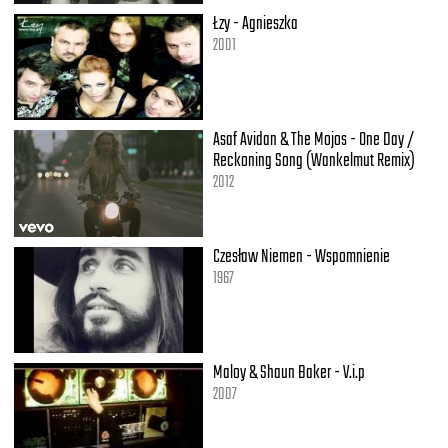
Łzy - Agnieszka
2001
Asaf Avidan & The Mojos - One Day /
Reckoning Song (Wankelmut Remix)
2012
Czesław Niemen - Wspomnienie
1967
Maloy & Shaun Baker - V.i.p
2007