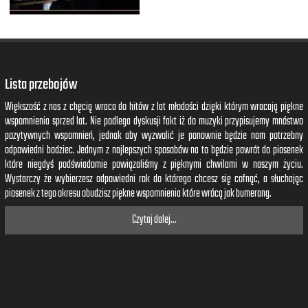
Lista przebojów
Większość z nas z chęcią wraca do hitów z lat młodości dzięki którym wracają piękne
wspomnienia sprzed lat. Nie podlega dyskusji fakt iż do muzyki przypisujemy mnóstwo
pozytywnych wspomnień, jednak aby wyzwolić je ponownie będzie nam potrzebny
odpowiedni bodziec. Jednym z najlepszych sposobów na to będzie powrót do piosenek
które niegdyś podświadomie powiązaliśmy z pięknymi chwilami w naszym życiu.
Wystarczy że wybierzesz odpowiedni rok do którego chcesz się cofnąć, a słuchając
piosenek z tego okresu obudzisz piękne wspomnienia które wrócą jak bumerang.
Czytaj dalej...