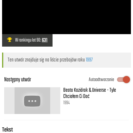
W rankingu lat 90:
631
Ten utwór znajduje się na liście przebojów roku
1997
Następny utwór
Autoodtwarzanie
Beata Kozidrak & Universe - Tyle
Chciałem Ci Dać
1994
Tekst