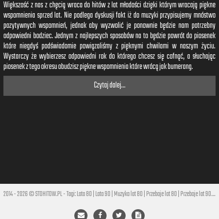
Większość z nas z chęcią wraca do hitów z lat młodości dzięki którym wracają piękne
wspomnienia sprzed lat. Nie podlega dyskusji fakt iż do muzyki przypisujemy mnóstwo
pozytywnych wspomnień, jednak aby wyzwolić je ponownie będzie nam potrzebny
odpowiedni bodziec. Jednym z najlepszych sposobów na to będzie powrót do piosenek
które niegdyś podświadomie powiązaliśmy z pięknymi chwilami w naszym życiu.
Wystarczy że wybierzesz odpowiedni rok do którego chcesz się cofnąć, a słuchając
piosenek z tego okresu obudzisz piękne wspomnienia które wrócą jak bumerang.
Czytaj dalej...
2014 - 2026 © STOHITOW.PL - Tagi:
Lata 80
|
Lata 90
|
Muzyka lat 80
|
Przeboje lat 80
|
Przeboje lat 90
|
Hi