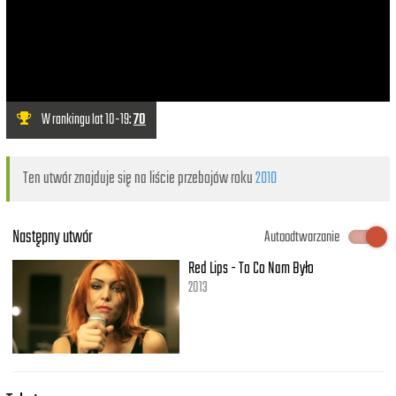
W rankingu lat 10-19:
70
Ten utwór znajduje się na liście przebojów roku
2010
Następny utwór
Autoodtwarzanie
Red Lips - To Co Nam Było
2013