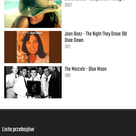
2007
Joan Baez - The Night They Drove Old
Dixie Down
1971
The Marcels - Blue Moon
1961
Lista przebojów