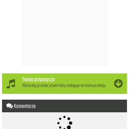
It's alright I'm getting dizzy just enjoy the party
It's OK with me if you don't have that much to say
Hey
Kinda like this thing but there's something you should know
I just came to say hello
Hello
Hey
Hey
I could stick around and get along with you
Twoja propozycja
Hello
Kliknij aby przesłać utwór który zasługuje na miano przeboju.
It doesn't really mean that I'm into you
Hello
Komentarze
(You're alright but I'm here darling to enjoy the party)
(You're alright but I'm here darling to enjoy the party)
(Alright but I'm here darling to enjoy the party)
(You're alright but I'm here darling to enjoy the party)