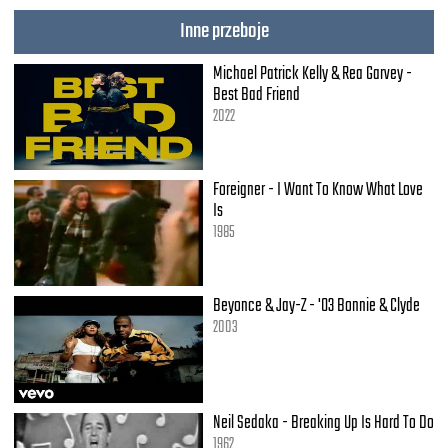
Inne przeboje
Michael Patrick Kelly & Rea Garvey -
Best Bad Friend
2022
Foreigner - I Want To Know What Love
Is
1985
Beyonce & Jay-Z - '03 Bonnie & Clyde
2003
Neil Sedaka - Breaking Up Is Hard To Do
1962