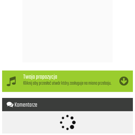
Il habite une ferme
Dans le Loir et Cher
Une tente au bord du désert
Qu'importe
John est mort en plein vol
Au large d'Hanoi
Ou de Berlin
John est mort dans les flammes
Au Sud de Bagdad
Ou à Pékin
Twoja propozycja
Il dit Dieu, Jéhovah ou Allah
Kliknij aby przesłać utwór który zasługuje na miano przeboju.
Ou Vishnou Ou Vishnou
Il dit Dieu, Jéhovah ou Allah
John est mort en plein vol
Komentarze
Un matin d'automne
Près de Mékong
John est mort dans les airs
Au Nord des rizières
Près d'Haiphong