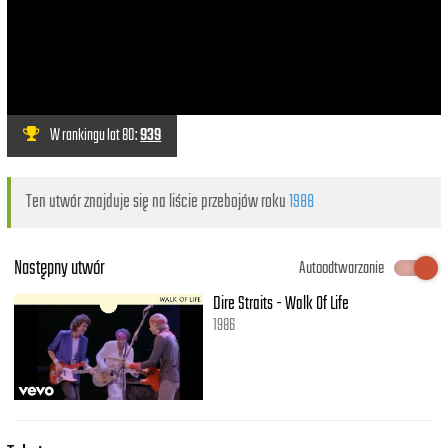
W rankingu lat 80:
939
Ten utwór znajduje się na liście przebojów roku
1988
Następny utwór
Autoodtwarzanie
Dire Straits - Walk Of Life
1986