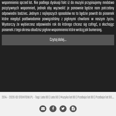
wspomnienia sprzed lat. Nie podlega dyskusji fakt iż do muzyki przypisujemy mnóstwo
pozytywnych wspomnień, jednak aby wyzwolić je ponownie będzie nam potrzebny
odpowiedni bodziec. Jednym z najlepszych sposobów na to będzie powrót do piosenek
które niegdyś podświadomie powiązaliśmy z pięknymi chwilami w naszym życiu.
Wystarczy że wybierzesz odpowiedni rok do którego chcesz się cofnąć, a słuchając
piosenek z tego okresu obudzisz piękne wspomnienia które wrócą jak bumerang.
Czytaj dalej...
2014 - 2026 © STOHITOW.PL - Tagi:
Lata 80
|
Lata 90
|
Muzyka lat 80
|
Przeboje lat 80
|
Przeboje lat 90
|
Hi