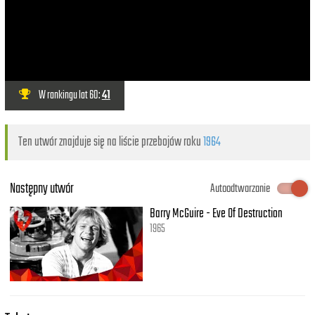
W rankingu lat 60:
41
Ten utwór znajduje się na liście przebojów roku
1964
Następny utwór
Autoodtwarzanie
Barry McGuire - Eve Of Destruction
1965