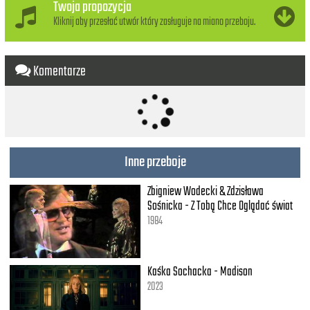
Twoja propozycja
Kliknij aby przesłać utwór który zasługuje na miano przeboju.
Komentarze
Inne przeboje
Zbigniew Wodecki & Zdzisława
Sośnicka - Z Tobą Chce Oglądać świat
1984
Kaśka Sochacka - Madison
2023