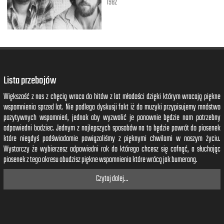
1982
Lista przebojów
Większość z nas z chęcią wraca do hitów z lat młodości dzięki którym wracają piękne
wspomnienia sprzed lat. Nie podlega dyskusji fakt iż do muzyki przypisujemy mnóstwo
pozytywnych wspomnień, jednak aby wyzwolić je ponownie będzie nam potrzebny
odpowiedni bodziec. Jednym z najlepszych sposobów na to będzie powrót do piosenek
które niegdyś podświadomie powiązaliśmy z pięknymi chwilami w naszym życiu.
Wystarczy że wybierzesz odpowiedni rok do którego chcesz się cofnąć, a słuchając
piosenek z tego okresu obudzisz piękne wspomnienia które wrócą jak bumerang.
Czytaj dalej...