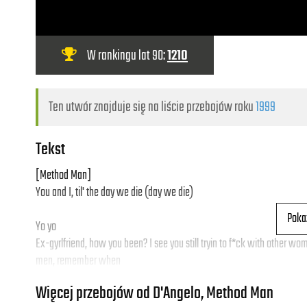
W rankingu lat 90:
1210
Ten utwór znajduje się na liście przebojów roku
1999
Tekst
[Method Man]
You and I, til' the day we die (day we die)
Poka
Yo yo
Ex-gyrlfriend, how you been? I see you still tryin to f*ck with other wo
men, remember when
I first met you in my cousin's house, a week later
Więcej przebojów od D'Angelo, Method Man
we was f*ckin on your mama's couch, now it's been said