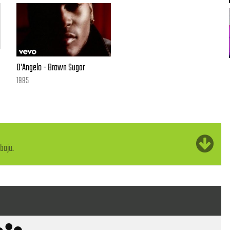
D'Angelo - Brown Sugar
nna
1995
boju.