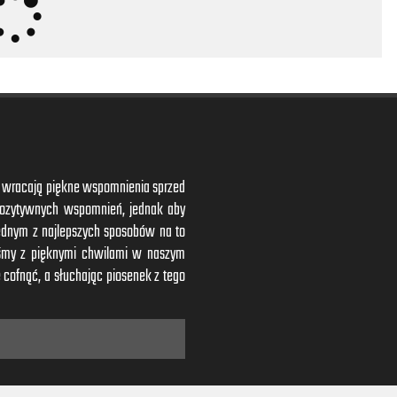
y,
ym wracają piękne wspomnienia sprzed
 pozytywnych wspomnień, jednak aby
ednym z najlepszych sposobów na to
iśmy z pięknymi chwilami w naszym
and hon
 cofnąć, a słuchając piosenek z tego