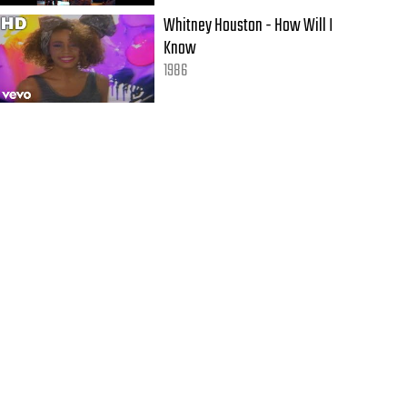
Whitney Houston - How Will I
Know
1986