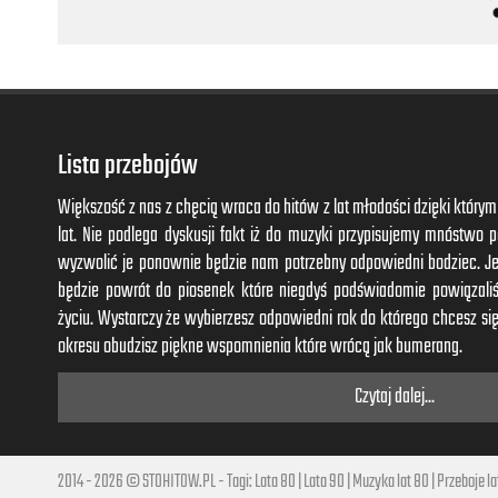
Dla Ciebie tak cierpiałem;
Powiedz mi, dlaczego nie chcesz mnie?
Ja dla Ciebie byłem gotów
Kilo wiśni zjeść z pestkami
Ja, tak, tylko ja.
Lista przebojów
Teraz kiedy Cię spotykam,
Mówisz mi, że się nie znamy,
Większość z nas z chęcią wraca do hitów z lat młodości dzięki któr
Czy to ładnie tak?
lat. Nie podlega dyskusji fakt iż do muzyki przypisujemy mnóstwo
wyzwolić je ponownie będzie nam potrzebny odpowiedni bodziec. J
będzie powrót do piosenek które niegdyś podświadomie powiązal
życiu. Wystarczy że wybierzesz odpowiedni rok do którego chcesz się
okresu obudzisz piękne wspomnienia które wrócą jak bumerang.
Czytaj dalej...
2014 - 2026 © STOHITOW.PL - Tagi:
Lata 80
|
Lata 90
|
Muzyka lat 80
|
Przeboje la