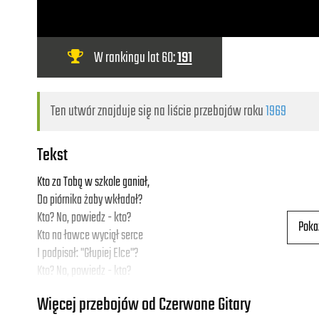
W rankingu lat 60:
191
Ten utwór znajduje się na liście przebojów roku
1969
Tekst
Kto za Tobą w szkole ganiał,
Do piórnika żaby wkładał?
Kto? No, powiedz - kto?
Poka
Kto na ławce wyciął serce
I podpisał: "Głupiej Elce"?
Kto? No, powiedz - kto?
Więcej przebojów od Czerwone Gitary
Tak bardzo się starałem,