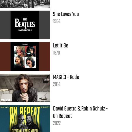
She Loves You
1964
Let It Be
1970
MAGIC! - Rude
2014
David Guetta & Robin Schulz -
On Repeat
2022