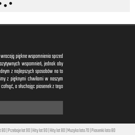
ym wracają piękne wspomnienia sprzed
 pozytywnych wspomnień, jednak aby
ednym z najlepszych sposobów na to
iśmy z pięknymi chwilami w naszym
 cofnąć, a słuchając piosenek z tego
t 80
|
Przeboje lat 90
|
Hity lat 90
|
Hity lat 80
|
Muzyka lata 70
|
Piosenki lata 80