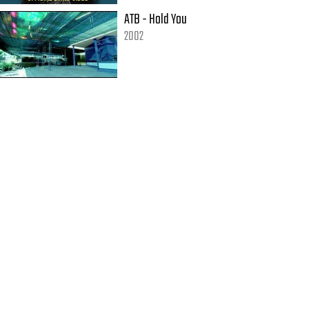
ATB - Hold You
2002