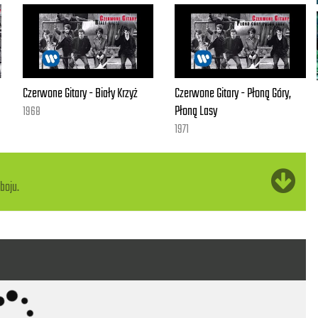
Czerwone Gitary - Biały Krzyż
Czerwone Gitary - Płoną Góry,
Płoną Lasy
1968
1971
boju.