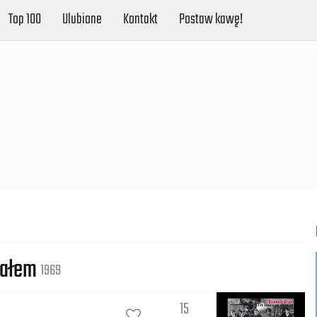
Top 100
Ulubione
Kontakt
Postaw kawę!
arałem
1969
15