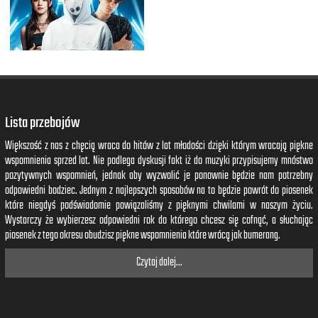
Lista przebojów
Większość z nas z chęcią wraca do hitów z lat młodości dzięki którym wracają piękne
wspomnienia sprzed lat. Nie podlega dyskusji fakt iż do muzyki przypisujemy mnóstwo
pozytywnych wspomnień, jednak aby wyzwolić je ponownie będzie nam potrzebny
odpowiedni bodziec. Jednym z najlepszych sposobów na to będzie powrót do piosenek
które niegdyś podświadomie powiązaliśmy z pięknymi chwilami w naszym życiu.
Wystarczy że wybierzesz odpowiedni rok do którego chcesz się cofnąć, a słuchając
piosenek z tego okresu obudzisz piękne wspomnienia które wrócą jak bumerang.
Czytaj dalej...