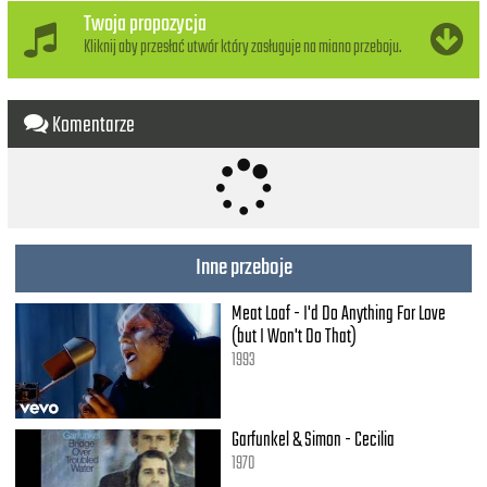
Twoja propozycja
Kliknij aby przesłać utwór który zasługuje na miano przeboju.
Komentarze
Inne przeboje
Meat Loaf - I'd Do Anything For Love
(but I Won't Do That)
1993
Garfunkel & Simon - Cecilia
1970