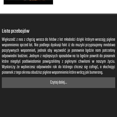
Lista przebojów
Większość z nas z chęcią wraca do hitów z lat młodości dzięki którym wracają piękne
wspomnienia sprzed lat. Nie podlega dyskusji fakt iż do muzyki przypisujemy mnóstwo
pozytywnych wspomnień, jednak aby wyzwolić je ponownie będzie nam potrzebny
odpowiedni bodziec. Jednym z najlepszych sposobów na to będzie powrót do piosenek
które niegdyś podświadomie powiązaliśmy z pięknymi chwilami w naszym życiu.
Wystarczy że wybierzesz odpowiedni rok do którego chcesz się cofnąć, a słuchając
piosenek z tego okresu obudzisz piękne wspomnienia które wrócą jak bumerang.
Czytaj dalej...