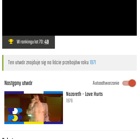
W rankingu lat 70:
49
Ten utwór znajduje się na liście przebojów roku
1971
Następny utwór
Autoodtwarzanie
Nazareth - Love Hurts
1976