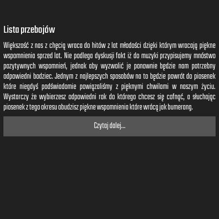
Lista przebojów
Większość z nas z chęcią wraca do hitów z lat młodości dzięki którym wracają piękne
wspomnienia sprzed lat. Nie podlega dyskusji fakt iż do muzyki przypisujemy mnóstwo
pozytywnych wspomnień, jednak aby wyzwolić je ponownie będzie nam potrzebny
odpowiedni bodziec. Jednym z najlepszych sposobów na to będzie powrót do piosenek
które niegdyś podświadomie powiązaliśmy z pięknymi chwilami w naszym życiu.
Wystarczy że wybierzesz odpowiedni rok do którego chcesz się cofnąć, a słuchając
piosenek z tego okresu obudzisz piękne wspomnienia które wrócą jak bumerang.
Czytaj dalej...