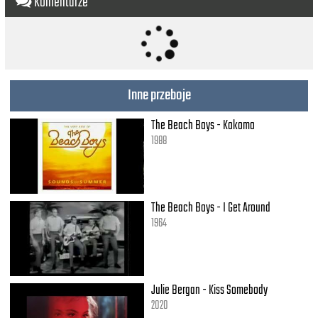
Komentarze
Let them know love
Don't save it all for Christmas Day
Find a way
To give a little love everyday
Don't save it all for Christmas Day
Inne przeboje
Find your way
Cause holidays have come and gone
The Beach Boys - Kokomo
But love lives on
If you give on
1988
Love...
Love...
The Beach Boys - I Get Around
1964
Julie Bergan - Kiss Somebody
2020