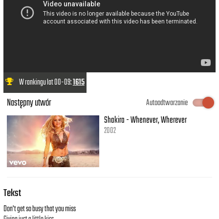
W rankingu lat 00-09:
1615
Następny utwór
Autoodtwarzanie
Shakira - Whenever, Wherever
2002
Tekst
Don't get so busy that you miss