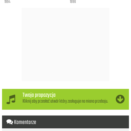
1994
1996
Twoja propozycja
Kliknij aby przesłać utwór który zasługuje na miano przeboju.
Komentarze