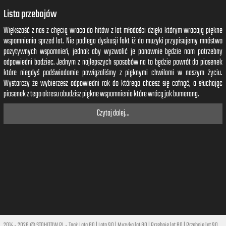
Lista przebojów
Większość z nas z chęcią wraca do hitów z lat młodości dzięki którym wracają piękne
wspomnienia sprzed lat. Nie podlega dyskusji fakt iż do muzyki przypisujemy mnóstwo
pozytywnych wspomnień, jednak aby wyzwolić je ponownie będzie nam potrzebny
odpowiedni bodziec. Jednym z najlepszych sposobów na to będzie powrót do piosenek
które niegdyś podświadomie powiązaliśmy z pięknymi chwilami w naszym życiu.
Wystarczy że wybierzesz odpowiedni rok do którego chcesz się cofnąć, a słuchając
piosenek z tego okresu obudzisz piękne wspomnienia które wrócą jak bumerang.
Czytaj dalej...
2014 - 2026 © STOHITOW.PL - Tagi:
Lata 80
|
Lata 90
|
Muzyka lat 80
|
Przeboje lat 80
|
Przeboje lat 90
|
Hi