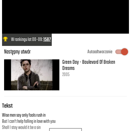
W rankingu lat 00-09:
1587
Następny utwór
Autoodtwarzanie
Green Day - Boulevard Of Broken
Dreams
2005
Tekst
Wise men say only fools rush in
But I can't help falling in love with you
Shall I stay would it be a sin