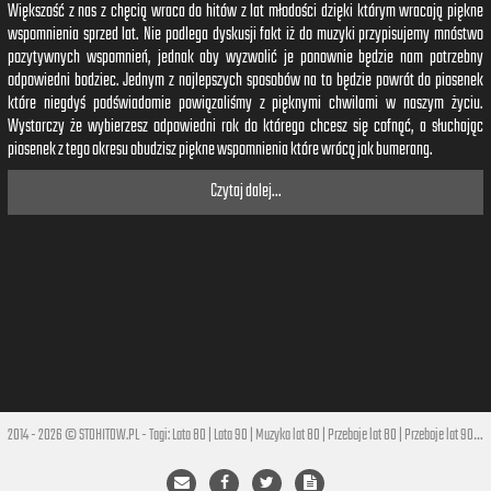
Eh-oh-oh-oh, eh
Większość z nas z chęcią wraca do hitów z lat młodości dzięki którym wracają piękne
Eh-oh-oh-oh
wspomnienia sprzed lat. Nie podlega dyskusji fakt iż do muzyki przypisujemy mnóstwo
pozytywnych wspomnień, jednak aby wyzwolić je ponownie będzie nam potrzebny
[Bridge: Taboo]
odpowiedni bodziec. Jednym z najlepszych sposobów na to będzie powrót do piosenek
Put me in the mix, put me in your vida
które niegdyś podświadomie powiązaliśmy z pięknymi chwilami w naszym życiu.
Put me on top, ponme arriba
Wystarczy że wybierzesz odpowiedni rok do którego chcesz się cofnąć, a słuchając
Put me in be', put me in be', put me in between ya
piosenek z tego okresu obudzisz piękne wspomnienia które wrócą jak bumerang.
Mami got the fire and I got the gasolina
Czytaj dalej...
[Verse 3: apl.de.ap]
Mueve, mami, move it on me (Eh)
Sacúdelo, make me a zombie (Eh)
Girl, make me sweat like wasabi (Eh)
I know I got you wet like tsunami (Eh)
I wanna make you my princesa (Eh)
Where you wanna go? What interests ya? (Eh)
Give you the mundo to impress ya (Eh)
If you're hot, baby, let me undress ya
2014 - 2026 © STOHITOW.PL - Tagi:
Lata 80
|
Lata 90
|
Muzyka lat 80
|
Przeboje lat 80
|
Przeboje lat 90
|
Hi
[Outro: J.Rey SOUL, J.Rey SOUL & will.i.am]
Alright, okay