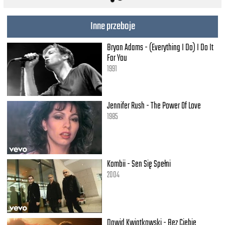
Oh, you got me sayin', "Ooh-la-la"
Ay, Dios mío, oh my God
Call me "mamacita"
Inne przeboje
[Chorus: will.i.am & Ozuna]
Bryan Adams - (Everything I Do) I Do It
Mamacita, mamacita
For You
Qué bonita (Mamacita)
1991
Eh-oh-oh-oh
Eh-oh-oh-oh
Jennifer Rush - The Power Of Love
[Verse 2: will.i.am & Ozuna]
1985
Dame eso, dame beso
Dame tu corazón, dame cuerpo
Mami, when you give me body, I won't let go
You're the best, baby, yup, you special
Damn, baby, I want what you got
Kombii - Sen Się Spełni
First time I seen you, I'm like, "Who that?"
2004
Dame dulce, dame azúcar
I do what you say, vamos a bailar
'Cause I like the way you move like this (Eh)
I like the way you wind up your hips (Eh)
Dawid Kwiatkowski - Bez Ciebie
I like the way you grind and twist it (Eh)