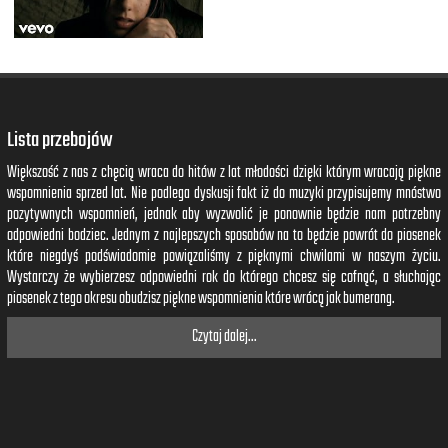
Lista przebojów
Większość z nas z chęcią wraca do hitów z lat młodości dzięki którym wracają piękne
wspomnienia sprzed lat. Nie podlega dyskusji fakt iż do muzyki przypisujemy mnóstwo
pozytywnych wspomnień, jednak aby wyzwolić je ponownie będzie nam potrzebny
odpowiedni bodziec. Jednym z najlepszych sposobów na to będzie powrót do piosenek
które niegdyś podświadomie powiązaliśmy z pięknymi chwilami w naszym życiu.
Wystarczy że wybierzesz odpowiedni rok do którego chcesz się cofnąć, a słuchając
piosenek z tego okresu obudzisz piękne wspomnienia które wrócą jak bumerang.
Czytaj dalej...