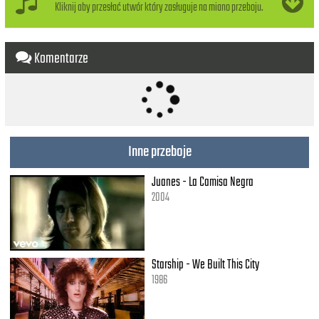
Just like a spark lights up the dark
Kliknij aby przesłać utwór który zasługuje na miano przeboju.
Baby that's your heart (3x)
Darling leave a light on for me
Komentarze
I'll be there before you close the door
To give you all the love that you need
Darling leave a light on for me
'cause when the world takes me away
You are still the air that I breathe
Inne przeboje
Darling leave a light on for me
I'll be there before you close the door
Juanes - La Camisa Negra
To give you all the love that you need
2004
Starship - We Built This City
1986