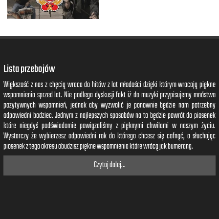
Lista przebojów
Większość z nas z chęcią wraca do hitów z lat młodości dzięki którym wracają piękne
wspomnienia sprzed lat. Nie podlega dyskusji fakt iż do muzyki przypisujemy mnóstwo
pozytywnych wspomnień, jednak aby wyzwolić je ponownie będzie nam potrzebny
odpowiedni bodziec. Jednym z najlepszych sposobów na to będzie powrót do piosenek
które niegdyś podświadomie powiązaliśmy z pięknymi chwilami w naszym życiu.
Wystarczy że wybierzesz odpowiedni rok do którego chcesz się cofnąć, a słuchając
piosenek z tego okresu obudzisz piękne wspomnienia które wrócą jak bumerang.
Czytaj dalej...