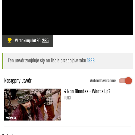
W rankingu lat 90:
265
Ten utwór znajduje się na liście przebojów roku
1998
Następny utwór
Autoodtwarzanie
4 Non Blondes - What's Up?
1993