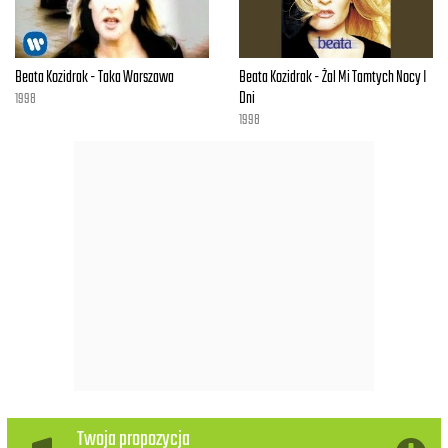
To wszystko
To wszystko co bawi nas
Ref.
Beata Kozidrak - Taka Warszawa
Beata Kozidrak - Żal Mi Tamtych Nocy I
Dni
1998
Zataczałeś krąg
1998
Gdzieś daleko stąd
Między szklanki brzegiem
A dnem
Nie obiecuj że
Nie powtórzy się
Powiedz tylko,
Że mnie kochasz
Twoja propozycja