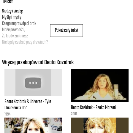
Tekst
Siedzę i siedzę
Myślę i myślę
Czego naprawdę ci brak
Może pewności,
Pokaż cały tekst
Że kiedy znikniesz
Nie będę czekać przy drzwiach?
Ref.:
Dla twych rąk
Więcej przebojów od Beata Kozidrak
Dla twych ust
Byłam pierwsza
Dla twych warg
Oczu twych
Najpiękniejsza
Beata Kozidrak & Universe - Tyle
Wieczór nadchodzi
Beata Kozidrak - Rzeka Marzeń
Chciałem Ci Dać
Czuję się nisko
2001
1994
Chcę tylko ciepła twych rąk
Chcę żebyś mówił mi:
Wiesz