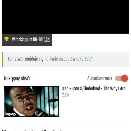
W rankingu lat 00-09:
134
Ten utwór znajduje się na liście przebojów roku
2007
Następny utwór
Autoodtwarzanie
Keri Hilson & Timbaland - The Way I Are
2007