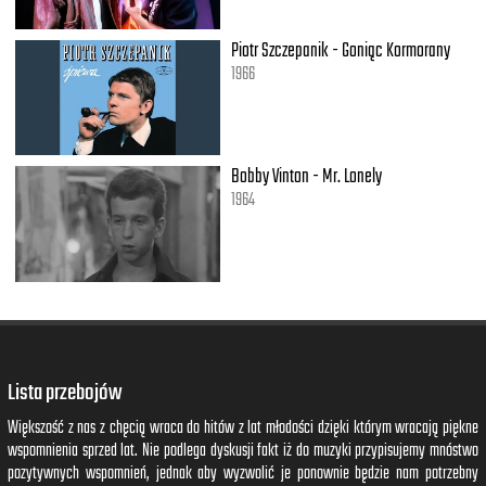
Piotr Szczepanik - Goniąc Kormorany
1966
Bobby Vinton - Mr. Lonely
1964
Lista przebojów
Większość z nas z chęcią wraca do hitów z lat młodości dzięki którym wracają piękne
wspomnienia sprzed lat. Nie podlega dyskusji fakt iż do muzyki przypisujemy mnóstwo
pozytywnych wspomnień, jednak aby wyzwolić je ponownie będzie nam potrzebny